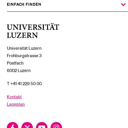
%1$S
UNTERMENÜ
EINFACH FINDEN
ZEIGE
DAS
%1$S
UNTERMENÜ
Universität
Luzern
Universität Luzern
Frohburgstrasse 3
Postfach
6002 Luzern
T +41 41 229 50 00
Kontakt
Lageplan
Facebook
Twitter
YouTube
Instagram