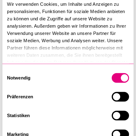
Wir verwenden Cookies, um Inhalte und Anzeigen zu
Studienberatung
personalisieren, Funktionen für soziale Medien anbieten
zu können und die Zugriffe auf unsere Website zu
Du willst dich über Studiengänge informieren, deine
analysieren. Außerdem geben wir Informationen zu Ihrer
Laufbahn planen oder Entscheidungen absichern? Unsere
Verwendung unserer Website an unsere Partner für
Studienberatung unterstützt dich bei allen Fragen rund um
soziale Medien, Werbung und Analysen weiter. Unsere
Studium und Studienwahl.
Partner führen diese Informationen möglicherweise mit
weiteren Daten zusammen, die Sie ihnen bereitgestellt
haben oder die sie im Rahmen Ihrer Nutzung der Dienste
gesammelt haben.
Einwilligungsauswahl
Notwendig
Präferenzen
Statistiken
Marketing