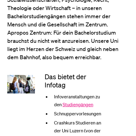
Theologie oder Wirtschaft – in unseren
Bachelorstudiengängen stehen immer der
BELIEBTE INHALTE
Mensch und die Gesellschaft im Zentrum.
Vorlesungsverzeichnis
Apropos Zentrum: Für dein Bachelorstudium
Bibliothek
brauchst du nicht weit anzureisen. Unsere Uni
liegt im Herzen der Schweiz und gleich neben
Sportangebot
dem Bahnhof, also bequem erreichbar.
Menuplan Mensa
Anmeldung und Zulassung
Das bietet der
Infotag
Infoveranstaltungen zu
den
Studiengängen
Schnuppervorlesungen
Crashkurs Studieren an
der Uni Luzern (von der