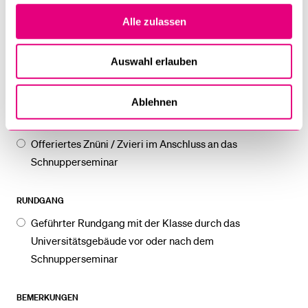
allein zu sein?
Philosophie: Wem gehören deine Daten?
Alle zulassen
Politikwissenschaft: Wahl- und Stimmrechte mit 16?
Auswahl erlauben
Soziologie: Unser Leben digital: Zur Wirkweise von
sozialen Netzwerkplattformen
Ablehnen
IMBISS
Offeriertes Znüni / Zvieri im Anschluss an das
Schnupperseminar
RUNDGANG
Geführter Rundgang mit der Klasse durch das
Universitätsgebäude vor oder nach dem
Schnupperseminar
BEMERKUNGEN