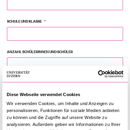
SCHULE UND KLASSE
*
ANZAHL SCHÜLERINNEN UND SCHÜLER
FÜR WELCHES SCHNUPPERSEMINAR MÖCHTEN SIE SICH ANMELDEN?
*
Ethnologie: Kann man sich von seinen Eltern scheiden
Diese Webseite verwendet Cookies
lassen?
Wir verwenden Cookies, um Inhalte und Anzeigen zu
Ethnologie: Was ist schön? Und wer bestimmt das?
personalisieren, Funktionen für soziale Medien anbieten
zu können und die Zugriffe auf unsere Website zu
Ethnologie: Vom Dschungel Papua-Neuguineas in den
analysieren. Außerdem geben wir Informationen zu Ihrer
Dschungel des Internets: Wie forschen Ethnologinnen und