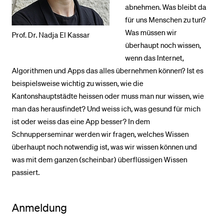
abnehmen. Was bleibt da
für uns Menschen zu tun?
BELIEBTE INHALTE
Was müssen wir
Prof. Dr. Nadja El Kassar
überhaupt noch wissen,
Vorlesungsverzeichnis
wenn das Internet,
Bibliothek
Algorithmen und Apps das alles übernehmen können? Ist es
Sportangebot
beispielsweise wichtig zu wissen, wie die
Kantonshauptstädte heissen oder muss man nur wissen, wie
Menuplan Mensa
man das herausfindet? Und weiss ich, was gesund für mich
Anmeldung und Zulassung
ist oder weiss das eine App besser? In dem
Schnupperseminar werden wir fragen, welches Wissen
überhaupt noch notwendig ist, was wir wissen können und
was mit dem ganzen (scheinbar) überflüssigen Wissen
passiert.
Anmeldung