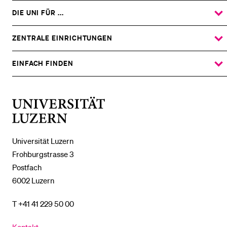
DIE UNI FÜR ...
ZEIGE
DAS
%1$S
UNTERMENÜ
ZENTRALE EINRICHTUNGEN
ZEIGE
DAS
%1$S
UNTERMENÜ
EINFACH FINDEN
ZEIGE
DAS
%1$S
UNTERMENÜ
Universität
Luzern
Universität Luzern
Frohburgstrasse 3
Postfach
6002 Luzern
T +41 41 229 50 00