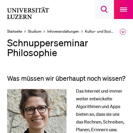
Open
main
Universität
Suchdialog
navigatio
LETZTE SUCHEN
öffnen
overlay
Luzern
Sie haben noch keine Suche getätigt.
Startseite
Studium
Infoveranstaltungen
Kultur- und Sozial­wissenschaftliche Fakultät
Ausk
des
DIE UNI FÜR…
Schnupperseminar
Brea
Men
Philosophie
Schulklassen und Lehrpersonen
Studien­interessierte
Studierende
Was müssen wir überhaupt noch wissen?
Forschende
Das Internet und immer
Mitarbeitende
weiter entwickelte
Alumni
Algorithmen und Apps
Stellensuchende
bieten an, dass sie uns
Förderer
das Rechnen, Schreiben,
Planen, Erinnern usw.
Medien