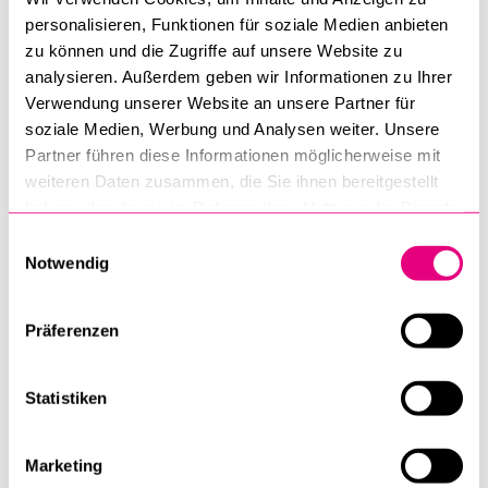
FÜR WELCHES SCHNUPPERSEMINAR MÖCHTEN SIE SICH ANMELDEN?
*
personalisieren, Funktionen für soziale Medien anbieten
zu können und die Zugriffe auf unsere Website zu
Ethnologie: Kann man sich von seinen Eltern scheiden
analysieren. Außerdem geben wir Informationen zu Ihrer
lassen?
Verwendung unserer Website an unsere Partner für
Ethnologie: Was ist schön? Und wer bestimmt das?
soziale Medien, Werbung und Analysen weiter. Unsere
Ethnologie: Vom Dschungel Papua-Neuguineas in den
Partner führen diese Informationen möglicherweise mit
weiteren Daten zusammen, die Sie ihnen bereitgestellt
Dschungel des Internets: Wie forschen Ethnologinnen und
haben oder die sie im Rahmen Ihrer Nutzung der Dienste
Ethnologen?
gesammelt haben.
Einwilligungsauswahl
Ethnologie: Medizinische Mobilität: wie globale
Notwendig
Ungleichheiten medizinische Versorgung beeinflussen
Geschichte: Der Genozid in Rwanda 1994
Präferenzen
Geschichte: Geschichte der Obdachlosigkeit in
Deutschland, 19.-21. Jahrhundert
Statistiken
Jüdische Studien/Judaistik: Der Holocaust
Kulturwissenschaften: Der Mensch zwischen Natur und
Kultur
Marketing