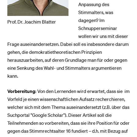
Anpassung des
Stimmalters, was
BELIEBTE INHALTE
dagegen? Im
Prof. Dr. Joachim Blatter
Schnupperseminar
Vorlesungsverzeichnis
wollen wir uns mit dieser
Bibliothek
Frage auseinandersetzen. Dabei soll es insbesondere darum
Sportangebot
gehen, die demokratietheoretischen Prinzipien
herauszuarbeiten, auf deren Grundlage man für oder gegen
Menuplan Mensa
eine Senkung des Wahl- und Stimmalters argumentieren
Anmeldung und Zulassung
kann.
Vorbereitung:
Von den Lernenden wird erwartet, dass sie im
Vorfeld je einen wissenschaftlichen Aufsatz recherchieren,
welcher sich mit dem Thema auseinandersetzt (z.B. über das
Suchportal "Google Scholar"). Dieser Artikel soll die
Teilnehmenden so vorbereiten, dass sie ihre Position für oder
gegen das Stimmrechtsalter 16 fundiert – d.h. mit Bezug auf