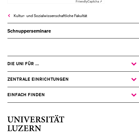
Friendly
Captcha ⇗
Kultur- und Sozial­wissenschaftliche Fakultät
Schnupperseminare
DIE UNI FÜR ...
ZEIGE
DAS
%1$S
UNTERMENÜ
ZENTRALE EINRICHTUNGEN
ZEIGE
DAS
%1$S
UNTERMENÜ
EINFACH FINDEN
ZEIGE
DAS
%1$S
UNTERMENÜ
Universität
Luzern