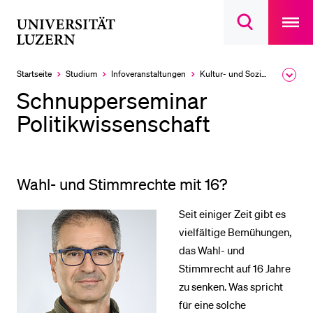
Open
main
Universität
Suchdialog
navigatio
LETZTE SUCHEN
öffnen
overlay
Luzern
Sie haben noch keine Suche getätigt.
Startseite
Studium
Infoveranstaltungen
Kultur- und Sozial­wissenschaftliche Fakultät
Ausk
des
DIE UNI FÜR…
Schnupperseminar
Brea
Men
Politikwissenschaft
Schulklassen und Lehrpersonen
Studien­interessierte
Studierende
Wahl- und Stimmrechte mit 16?
Forschende
Seit einiger Zeit gibt es
Mitarbeitende
vielfältige Bemühungen,
Alumni
das Wahl- und
Stellensuchende
Stimmrecht auf 16 Jahre
Förderer
zu senken. Was spricht
für eine solche
Medien