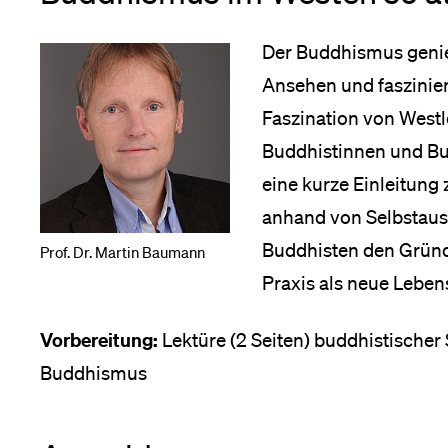
Forschende
Anm
Der Buddhismus genie
Ansehen und faszinier
Mitarbeitende
Faszination von Westl
Buddhistinnen und Bu
eine kurze Einleitung
Alumni
anhand von Selbstaus
Buddhisten den Gründ
Prof. Dr. Martin Baumann
Praxis als neue Lebe
Stellensuchende
Vorbereitung:
Lektüre (2 Seiten) buddhistischer 
Buddhismus
Förderer