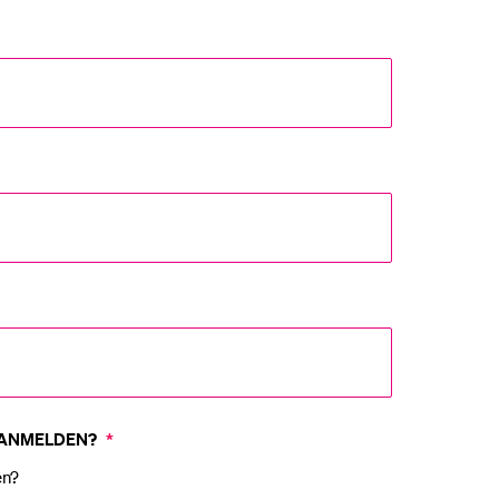
 ANMELDEN?
*
en?