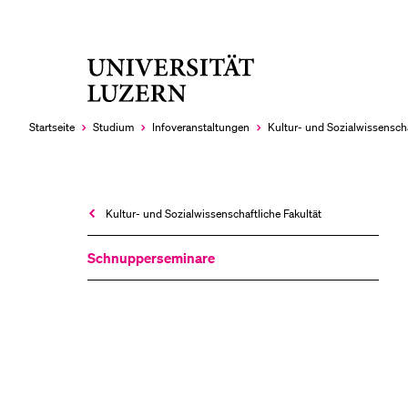
Universität
LETZTE SUCHEN
Luzern
Sie haben noch keine Suche getätigt.
Startseite
Studium
Infoveranstaltungen
Kultur- und Sozial­wissenscha
Kultur- und Sozial­wissenschaftliche Fakultät
Schnupperseminare