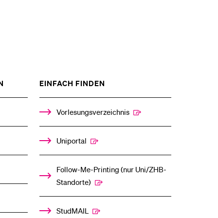
ZEIGE
ZEIGE
N
EINFACH FINDEN
DAS
DAS
%1$S
%1$S
UNTERMENÜ
UNTERMENÜ
Vorlesungsverzeichnis
Uniportal
Follow-Me-Printing­ ­(nur Uni/ZHB-
Standorte)
StudMAIL