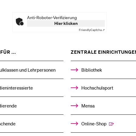
Anti-Roboter-Verifizierung
Hier klicken
Friendly
Captcha ⇗
ZEIGE
FÜR ...
ZENTRALE EINRICHTUNGE
DAS
%1$S
UNTERMENÜ
ulklassen und Lehrpersonen
Bibliothek
ieninteressierte
Hochschulsport
dierende
Mensa
schende
Online-Shop