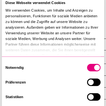
Diese Webseite verwendet Cookies
Infoabend Rechtswissenschaftliche Fakultät vom
Wir verwenden Cookies, um Inhalte und Anzeigen zu
BELIEBTE INHALTE
26.03.2020: Informationen folgen
personalisieren, Funktionen für soziale Medien anbieten
zu können und die Zugriffe auf unsere Website zu
Vorlesungsverzeichnis
analysieren. Außerdem geben wir Informationen zu Ihrer
Bibliothek
Verwendung unserer Website an unsere Partner für
Infoveranstaltungen
Sportangebot
soziale Medien, Werbung und Analysen weiter. Unsere
Bachelor-Infoanlässe
Partner führen diese Informationen möglicherweise mit
Menuplan Mensa
weiteren Daten zusammen, die Sie ihnen bereitgestellt
Anmeldung und Zulassung
haben oder die sie im Rahmen Ihrer Nutzung der Dienste
gesammelt haben.
Einwilligungsauswahl
Notwendig
DIE UNI FÜR ...
ZEIGE
DAS
%1$S
UNTERMENÜ
ZENTRALE EINRICHTUNGEN
Präferenzen
ZEIGE
DAS
%1$S
UNTERMENÜ
EINFACH FINDEN
ZEIGE
Statistiken
DAS
%1$S
UNTERMENÜ