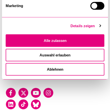
Universität
Marketing
Luzern
Universität Luzern
Details zeigen
Frohburgstrasse 3
Postfach
Alle zulassen
6002 Luzern
T +41 41 229 50 00
Auswahl erlauben
Kontakt
Ablehnen
Lageplan
Facebook
Twitter
YouTube
Instagram
LinkedIn
TikTok
Bluesky