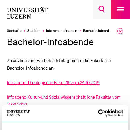
Open
main
Universität
Suchdialog
navigatio
LETZTE SUCHEN
öffnen
overlay
Luzern
Sie haben noch keine Suche getätigt.
Startseite
Studium
Infoveranstaltungen
Bachelor-Infoanlässe
Ausk
des
DIE UNI FÜR…
Bachelor-Infoabende
Brea
Men
Schulklassen und Lehrpersonen
Studien­interessierte
Zusätzlich zum Bachelor-Infotag bieten die Fakultäten
Bachelor-Infoabende an:
Studierende
Forschende
Infoabend Theologische Fakultät vom 24.10.2019
Mitarbeitende
Infoabend Kultur-und Sozialwissenschaftliche Fakultät vom
Alumni
11.03.2020
Stellensuchende
Förderer
Infoabend Wirtschaftswissenschaftliche Fakultät vom
19.03.2020
Medien