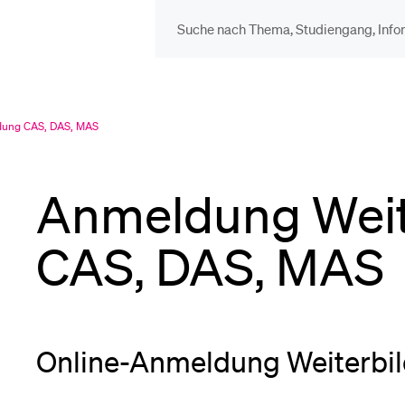
DIE UNI FÜR…
BEL
Schulklassen und
Vor
dung CAS, DAS, MAS
Lehrpersonen
Anmeldung Weit
Bib
Studien­interessierte
CAS, DAS, MAS
Spo
Studierende
Men
Online-Anmeldung Weiterbi