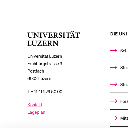
DIE UNI 
Universität
Luzern
Sch
Universität Luzern
Frohburgstrasse 3
Stud
Postfach
6002 Luzern
Stu
T +41 41 229 50 00
For
Kontakt
Lageplan
Mit