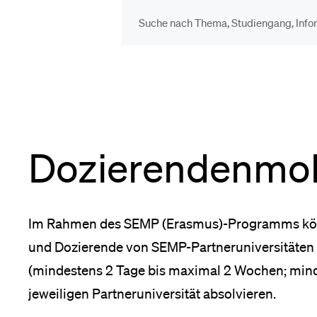
DIE UNI FÜR…
BEL
Schulklassen und
Vor
t
Lehrpersonen
Dozierendenmobi
Bib
Studien­interessierte
Spo
Im Rahmen des SEMP (Erasmus)-Programms könn
und Dozierende von SEMP-Partneruniversitäten 
Studierende
(mindestens 2 Tage bis maximal 2 Wochen; mind
Men
jeweiligen Partneruniversität absolvieren.