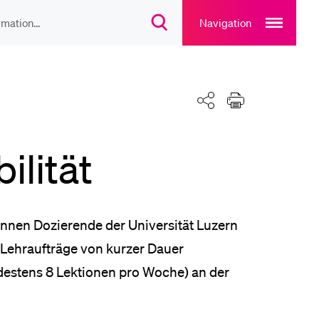
Open
main
Navigation
Suchdialog
navigation
öffnen
overlay
IEBTE INHALTE
Teilen
Drucken
lesungsverzeichnis
lität
liothek
rtangebot
en Dozierende der Universität Luzern
Lehraufträge von kurzer Dauer
estens 8 Lektionen pro Woche) an der
uplan Mensa