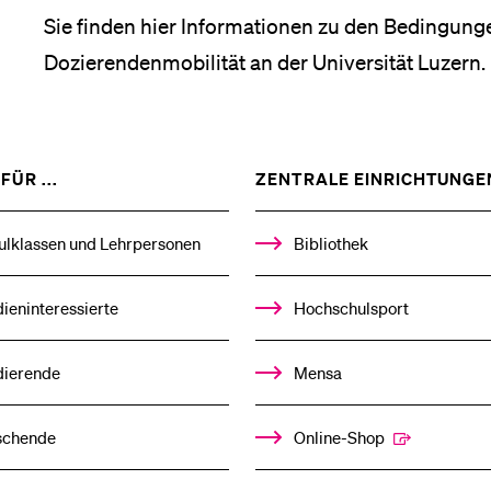
Forschende
Anm
Sie finden hier Informationen zu den Bedingunge
Dozierendenmobilität an der Universität Luzern.
Mitarbeitende
ZEIGE
FÜR ...
ZENTRALE EINRICHTUNGE
DAS
Alumni
%1$S
UNTERMENÜ
ulklassen und Lehrpersonen
Bibliothek
ieninteressierte
Hochschulsport
Stellensuchende
dierende
Mensa
Förderer
schende
Online-Shop