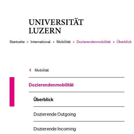
Universität
LETZTE SUCHEN
Luzern
Sie haben noch keine Suche getätigt.
Startseite
International
Mobilität
Dozierendenmobilität
Überblick
Aktuell
Aktuell
ausgewählt
ausgewähl
Mobilität
Dozierendenmobilität
Überblick
Dozierende Outgoing
Dozierende Incoming