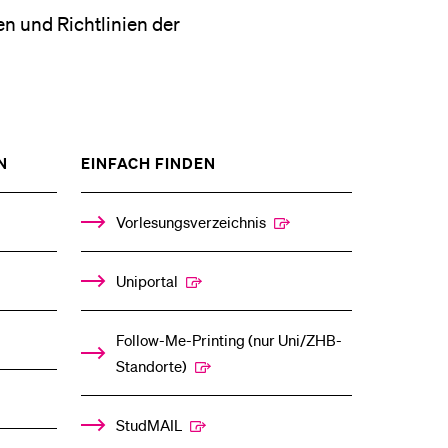
eldung und Zulassung
n und Richtlinien der
ZEIGE
ZEIGE
N
EINFACH FINDEN
DAS
DAS
%1$S
%1$S
UNTERMENÜ
UNTERMENÜ
Vorlesungsverzeichnis
Uniportal
Follow-Me-Printing­ ­(nur Uni/ZHB-
Standorte)
StudMAIL