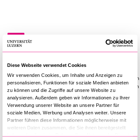
BELIEBTE INHALTE
Vorlesungsverzeichnis
CV
Bibliothek
Sportangebot
Menuplan Mensa
CV
Diese Webseite verwendet Cookies
Anmeldung und Zulassung
Wir verwenden Cookies, um Inhalte und Anzeigen zu
Nadine Woolley ist seit März 2025 wissenschaftliche Assistentin
personalisieren, Funktionen für soziale Medien anbieten
und Doktorandin am Lehrstuhl für Ökonomie von Prof. Dr. Simon
zu können und die Zugriffe auf unsere Website zu
Lüchinger an der Wirtschaftswissenschaftlichen Fakultät tätig.
analysieren. Außerdem geben wir Informationen zu Ihrer
Sie erlangte ihren Bachelor in Sozialwissenschaften an der
Verwendung unserer Website an unsere Partner für
Universität Bern. Anschliessend erwarb sie den Master in
soziale Medien, Werbung und Analysen weiter. Unsere
Wirtschaftswissenschaften mit Spezialisierung politische
Partner führen diese Informationen möglicherweise mit
Ökonomie an der Universität Luzern. Während ihres Studiums
weiteren Daten zusammen, die Sie ihnen bereitgestellt
arbeitete sie als wissenschaftliche Hilfsassistentin an der
haben oder die sie im Rahmen Ihrer Nutzung der Dienste