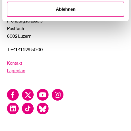
Ablehnen
Universität Luzern
Frohburgstrasse 3
Postfach
6002 Luzern
T +41 41 229 50 00
Kontakt
Lageplan
Facebook
Twitter
YouTube
Instagram
LinkedIn
TikTok
Bluesky