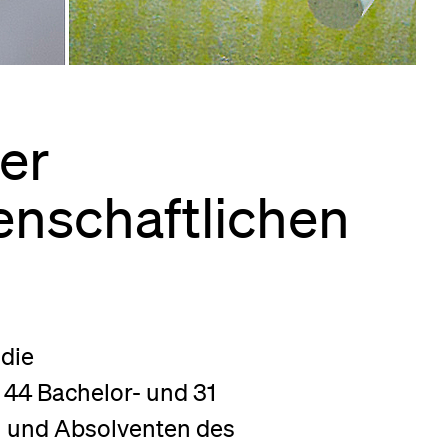
eldung und Zulassung
er
n­schaft­lichen
 die
 44 Bachelor- und 31
n und Absolventen des