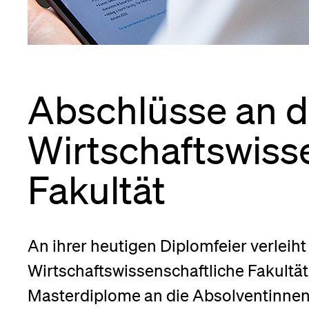
Forschende
Anm
Mitarbeitende
Abschlüsse an d
Wirtschafts­wisse
Alumni
Fakultät
Stellensuchende
An ihrer heutigen Diplomfeier verleiht
Wirtschaftswissenschaftliche Fakultät
Förderer
Masterdiplome an die Absolventinne