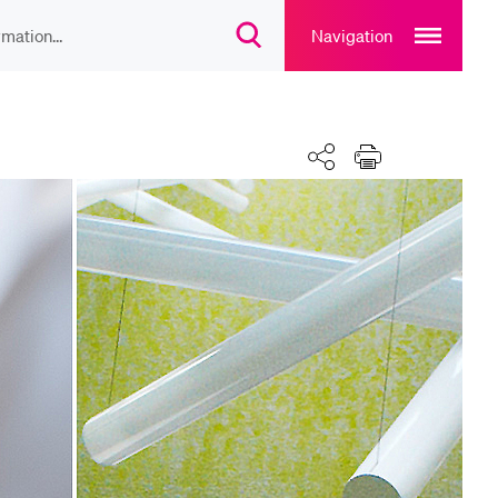
Open
main
Navigation
Suchdialog
navigation
öffnen
overlay
IEBTE INHALTE
Teilen
Drucken
lesungsverzeichnis
liothek
rtangebot
uplan Mensa