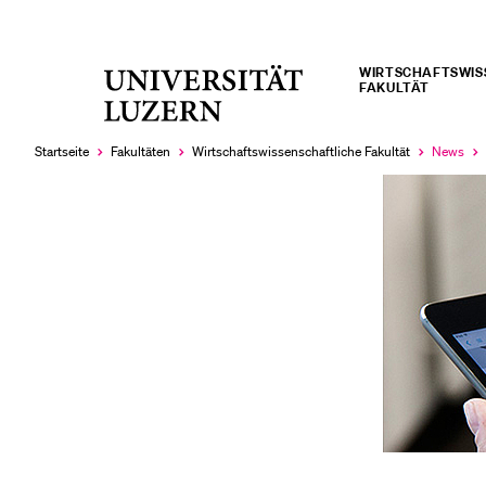
WIRTSCHAFTS­­­W
Universität
FAKULTÄT
LETZTE SUCHEN
Luzern
Sie haben noch keine Suche getätigt.
Startseite
Fakultäten
Wirtschafts­wissenschaftliche Fakultät
News
Aktuell
ausgewäh