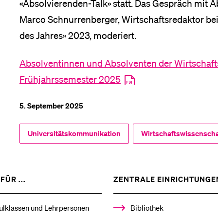
«Absolvierenden-Talk» statt. Das Gespräch mit 
Marco Schnurrenberger, Wirtschaftsredaktor b
des Jahres» 2023, moderiert.
Absolventinnen und Absolventen der Wirtschaft
Frühjahrssemester 2025
5. September 2025
Universitätskommunikation
Wirtschaftswissenschaf
ZEIGE
FÜR ...
ZENTRALE EINRICHTUNGE
DAS
%1$S
UNTERMENÜ
ulklassen und Lehrpersonen
Bibliothek