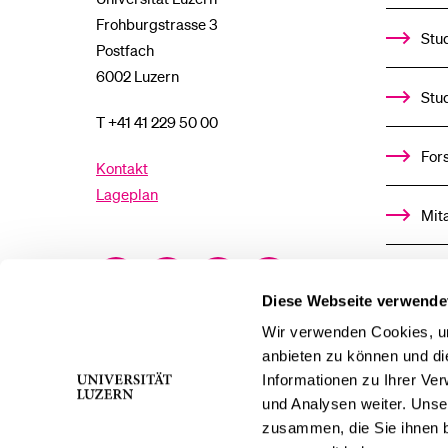
Frohburgstrasse 3
Stud
Postfach
6002 Luzern
Stu
T +41 41 229 50 00
For
Kontakt
Lageplan
Mit
Facebook
Twitter
YouTube
Instagram
Alu
Diese Webseite verwende
LinkedIn
TikTok
Bluesky
Ste
Wir verwenden Cookies, um
anbieten zu können und di
Informationen zu Ihrer Ve
För
und Analysen weiter. Unse
zusammen, die Sie ihnen b