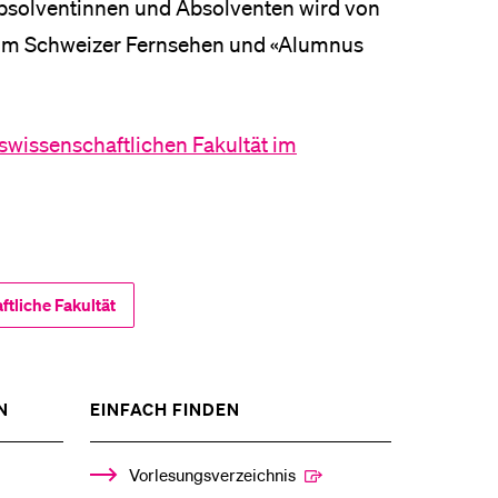
Absolventinnen und Absolventen wird von
eim Schweizer Fernsehen und «Alumnus
swissenschaftlichen Fakultät im
tliche Fakultät
ZEIGE
ZEIGE
N
EINFACH FINDEN
DAS
DAS
%1$S
%1$S
UNTERMENÜ
UNTERMENÜ
Vorlesungsverzeichnis