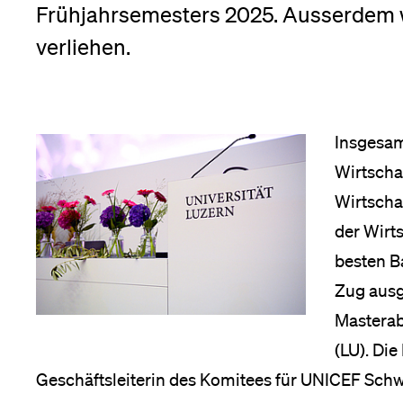
Frühjahrsemesters 2025. Ausserdem w
Medien
verliehen.
Insgesam
Wirtschaf
Wirtscha
der Wirt
besten B
Zug ausg
Masterab
(LU). Die
Geschäftsleiterin des Komitees für UNICEF Schw