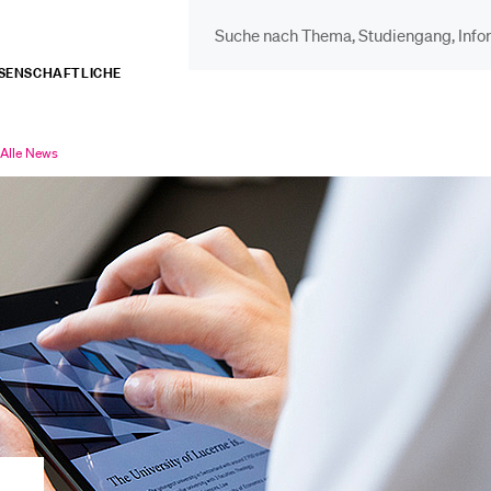
ISSENSCHAFTLICHE
DIE UNI FÜR…
BEL
Schulklassen und
Vor
Alle News
Aktuell
lt
ausgewählt
Lehrpersonen
Bib
Studien­interessierte
Spo
Studierende
Men