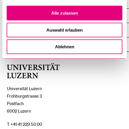
Alle zulassen
DIE UNI FÜR ...
ZEIGE
DAS
%1$S
UNTERMENÜ
ZENTRALE EINRICHTUNGEN
Auswahl erlauben
ZEIGE
DAS
%1$S
UNTERMENÜ
EINFACH FINDEN
Ablehnen
ZEIGE
DAS
%1$S
UNTERMENÜ
Universität
Luzern
Universität Luzern
Frohburgstrasse 3
Postfach
6002 Luzern
T +41 41 229 50 00