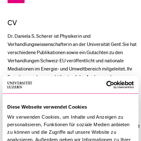
BELIEBTE INHALTE
CV
Vorlesungsverzeichnis
Dr. Daniela S. Scherer ist Physikerin und
Bibliothek
Verhandlungswissenschafterin an der Universität Genf. Sie hat
Sportangebot
verschiedene Publikationen sowie ein Gutachten zu den
Verhandlungen Schweiz-EU veröffentlicht und nationale
Menuplan Mensa
Mediationen im Energie- und Umweltbereich mitgeleitet. Ihr
Anmeldung und Zulassung
Forschungsschwerpunkt liegt auf der Analyse und
Strukturierung von Verhandlungen mittels spieltheoretischer
und weiterer formaler Ansätze.
Diese Webseite verwendet Cookies
Studiert hat Daniela Scherer an der ETH Zürich und an der
Wir verwenden Cookies, um Inhalte und Anzeigen zu
Technisch-Naturwissenschaftlichen Universität Norwegens
personalisieren, Funktionen für soziale Medien anbieten
(NTNU). Danach war sie in der Strategieberatung bei der Credit
zu können und die Zugriffe auf unsere Website zu
Suisse in Zürich und London tätig.
analysieren. Außerdem geben wir Informationen zu Ihrer