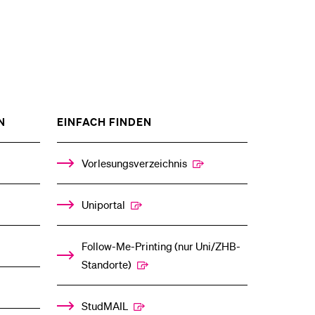
ZEIGE
ZEIGE
N
EINFACH FINDEN
DAS
DAS
%1$S
%1$S
UNTERMENÜ
UNTERMENÜ
Vorlesungsverzeichnis
Uniportal
Follow-Me-Printing­ ­(nur Uni/ZHB-
Standorte)
StudMAIL