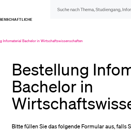
ISSENSCHAFTLICHE
DIE UNI FÜR…
BEL
Schulklassen und
Vor
g Infomaterial Bachelor in Wirtschaftswissenschaften
lt
Lehrpersonen
Bestellung Infom
Bib
Studien­interessierte
Bachelor in
Spo
Wirtschaftswiss
Studierende
Men
Bitte füllen Sie das folgende Formular aus, falls