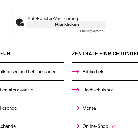
Anti-Roboter-Verifizierung
Hier klicken
Friendly
Captcha ⇗
ZEIGE
FÜR ...
ZENTRALE EINRICHTUNGE
DAS
%1$S
UNTERMENÜ
ulklassen und Lehrpersonen
Bibliothek
ieninteressierte
Hochschulsport
dierende
Mensa
schende
Online-Shop