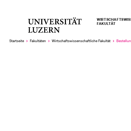
WIRTSCHAFTS­­­W
Universität
FAKULTÄT
LETZTE SUCHEN
Luzern
Sie haben noch keine Suche getätigt.
Startseite
Fakultäten
Wirtschafts­wissenschaftliche Fakultät
Bestellun
Aktuell
ausgewäh