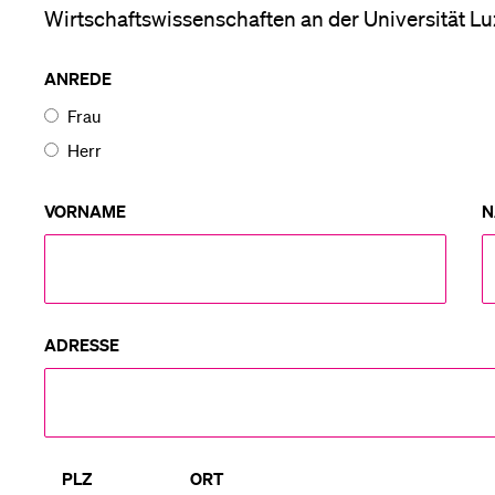
Forschende
Wirtschaftswissenschaften an der Universität L
Anm
Bestellung Infomaterial
ANREDE
Bachelor in
Mitarbeitende
Frau
Wirtschaftswissenschaften
Herr
VORNAME
N
Alumni
Stellensuchende
ADRESSE
Förderer
PLZ
ORT