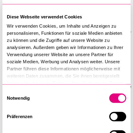
Erfahrung im schulischen Kontext als Primarlehrerin.
Nach ihrer Promotion war sie in verschiedenen Funktionen in
Diese Webseite verwendet Cookies
Forschung und Lehre tätig, unter anderem als Postdoktorandin
Wir verwenden Cookies, um Inhalte und Anzeigen zu
an der Fakultät für Gesundheitswissenschaften und Medizin der
personalisieren, Funktionen für soziale Medien anbieten
Universität Luzern. Dort beschäftigte sie sich mit den
zu können und die Zugriffe auf unsere Website zu
analysieren. Außerdem geben wir Informationen zu Ihrer
psychologischen und sozioökonomischen Folgen von
Verwendung unserer Website an unsere Partner für
Kinderkrebs und vertiefte ihre methodischen Kompetenzen
soziale Medien, Werbung und Analysen weiter. Unsere
insbesondere im Bereich qualitativer Forschungsmethoden.
Partner führen diese Informationen möglicherweise mit
Zudem war sie als Dozentin an der Pädagogischen Hochschule
weiteren Daten zusammen, die Sie ihnen bereitgestellt
Luzern tätig, wo sie im Bereich der sozioemotionalen
haben oder die sie im Rahmen Ihrer Nutzung der Dienste
Entwicklung lehrte, und unterrichtete Entwicklungspsychologie
gesammelt haben.
Einwilligungsauswahl
an der Hochschule Luzern.
Notwendig
Seit 2025 ist sie Oberassistentin an der Fakultät für
Verhaltenswissenschaften und Psychologie der Universität
Präferenzen
Luzern im Bereich Kinder- und Jugendpsychologie. Ihre
Forschungsschwerpunkte liegen in der sozio-emotionalen