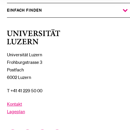
DAS
%1$S
UNTERMENÜ
EINFACH FINDEN
ZEIGE
DAS
%1$S
UNTERMENÜ
Universität
Luzern
Universität Luzern
Frohburgstrasse 3
Postfach
6002 Luzern
T +41 41 229 50 00
Kontakt
Lageplan