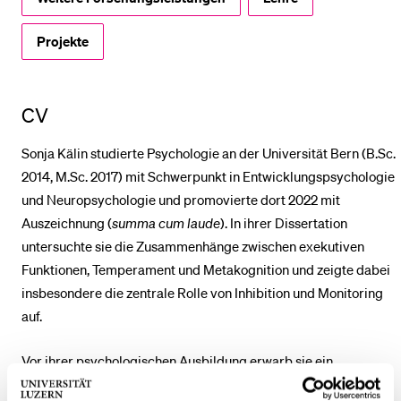
Projekte
BELIEBTE INHALTE
Vorlesungsverzeichnis
CV
Bibliothek
Sportangebot
Sonja Kälin studierte Psychologie an der Universität Bern (B.Sc.
Menuplan Mensa
2014, M.Sc. 2017) mit Schwerpunkt in Entwicklungspsychologie
und Neuropsychologie und promovierte dort 2022 mit
Anmeldung und Zulassung
Auszeichnung (
summa cum laude
). In ihrer Dissertation
untersuchte sie die Zusammenhänge zwischen exekutiven
Funktionen, Temperament und Metakognition und zeigte dabei
insbesondere die zentrale Rolle von Inhibition und Monitoring
auf.
Vor ihrer psychologischen Ausbildung erwarb sie ein
Primarlehrdiplom und sammelte umfangreiche praktische