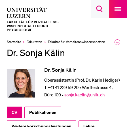
Open
main
Universität
Suchdialog
navigatio
LETZTE SUCHEN
öffnen
overlay
Luzern
FAKULTÄT FÜR VERHALTENS-
Sie haben noch keine Suche getätigt.
WISSENSCHAFTEN UND
PSYCHOLOGIE
DIE UNI FÜR…
Startseite
Fakultäten
Fakultät für Verhaltens­wissen­schaften und Psychologie
Ausk
Schulklassen und Lehrpersonen
des
Dr. Sonja Kälin
Brea
Studien­interessierte
Men
Studierende
Dr. Sonja Kälin
Forschende
Oberassistentin (Prof. Dr. Karin Hediger)
Mitarbeitende
T +41 41 229 59 20 • Werftestrasse 4,
Büro 109 •
sonja.kaelin@unilu.ch
Alumni
Stellensuchende
CV
Publikationen
Förderer
Medien
Weitere Forschungsleistungen
Lehre