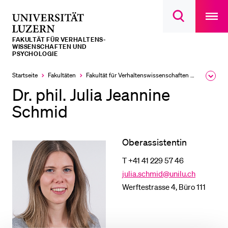
Open
main
Universität
Suchdialog
navigatio
LETZTE SUCHEN
öffnen
overlay
Luzern
FAKULTÄT FÜR VERHALTENS-
Sie haben noch keine Suche getätigt.
WISSENSCHAFTEN UND
PSYCHOLOGIE
DIE UNI FÜR…
Startseite
Fakultäten
Fakultät für Verhaltens­wissen­schaften und Psychologie
Ausk
Schulklassen und Lehrpersonen
des
Dr. phil. Julia Jeannine
Brea
Studien­interessierte
Men
Schmid
Studierende
Forschende
Oberassistentin
Mitarbeitende
T +41 41 229 57 46
julia.schmid@unilu.ch
Alumni
Werftestrasse 4, Büro 111
Stellensuchende
Förderer
Medien