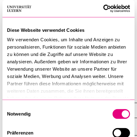
BELIEBTE INHALTE
CV
Publikationen
Projekte
Vorlesungsverzeichnis
Diese Webseite verwendet Cookies
Weitere Forschungsleistungen
Bibliothek
Wir verwenden Cookies, um Inhalte und Anzeigen zu
personalisieren, Funktionen für soziale Medien anbieten
Interessensbindungen
Sportangebot
zu können und die Zugriffe auf unsere Website zu
Menuplan Mensa
analysieren. Außerdem geben wir Informationen zu Ihrer
Verwendung unserer Website an unsere Partner für
Anmeldung und Zulassung
CV
soziale Medien, Werbung und Analysen weiter. Unsere
Partner führen diese Informationen möglicherweise mit
weiteren Daten zusammen, die Sie ihnen bereitgestellt
Fakultät für Verhaltens­wissen­schaften und Psychologie
haben oder die sie im Rahmen Ihrer Nutzung der Dienste
gesammelt haben.
Einwilligungsauswahl
Professuren, Forschende, Lehrende
Notwendig
Präferenzen