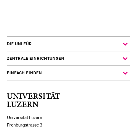
DIE UNI FÜR ...
ZEIGE
DAS
%1$S
UNTERMENÜ
ZENTRALE EINRICHTUNGEN
ZEIGE
DAS
%1$S
UNTERMENÜ
EINFACH FINDEN
ZEIGE
DAS
%1$S
UNTERMENÜ
Universität
Luzern
Universität Luzern
Frohburgstrasse 3