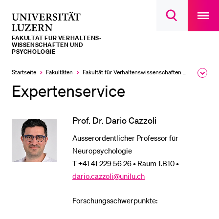
Open
main
Universität
Suchdialog
navigatio
LETZTE SUCHEN
öffnen
overlay
Luzern
FAKULTÄT FÜR VERHALTENS-
Sie haben noch keine Suche getätigt.
WISSENSCHAFTEN UND
PSYCHOLOGIE
DIE UNI FÜR…
Startseite
Fakultäten
Fakultät für Verhaltens­wissen­schaften und Psychologie
Ausk
Schulklassen und Lehrpersonen
des
Expertenservice
Brea
Studien­interessierte
Men
Studierende
Prof. Dr. Dario Cazzoli
Forschende
Ausserordentlicher Professor für
Mitarbeitende
Neuropsychologie
T +41 41 229 56 26 • Raum 1.B10 •
Alumni
dario.cazzoli@unilu.ch
Stellensuchende
Förderer
Forschungsschwerpunkte:
Medien