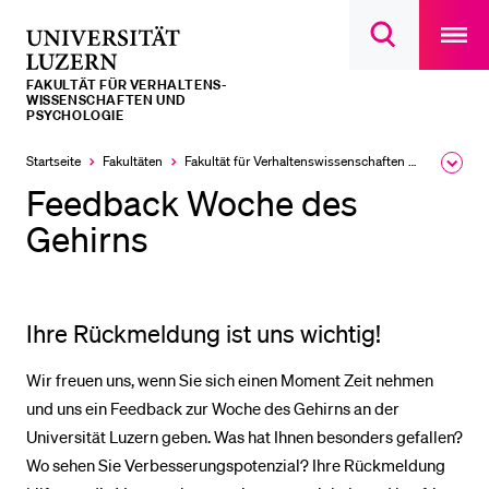
Open
main
Universität
Suchdialog
navigatio
LETZTE SUCHEN
öffnen
overlay
Luzern
FAKULTÄT FÜR VERHALTENS-
Sie haben noch keine Suche getätigt.
WISSENSCHAFTEN UND
PSYCHOLOGIE
DIE UNI FÜR…
Startseite
Fakultäten
Fakultät für Verhaltens­wissen­schaften und Psychologie
Ausk
Schulklassen und Lehrpersonen
des
Feedback Woche des
Brea
Studien­interessierte
Men
Gehirns
Studierende
Forschende
Ihre Rückmeldung ist uns wichtig!
Mitarbeitende
Alumni
Wir freuen uns, wenn Sie sich einen Moment Zeit nehmen
und uns ein Feedback zur Woche des Gehirns an der
Stellensuchende
Universität Luzern geben. Was hat Ihnen besonders gefallen?
Förderer
Wo sehen Sie Verbesserungspotenzial? Ihre Rückmeldung
Medien