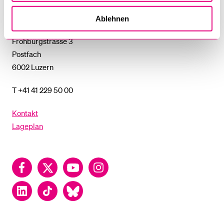
Luzern
Ablehnen
Universität Luzern
Frohburgstrasse 3
Postfach
6002 Luzern
T +41 41 229 50 00
Kontakt
Lageplan
Facebook
Twitter
YouTube
Instagram
LinkedIn
TikTok
Bluesky