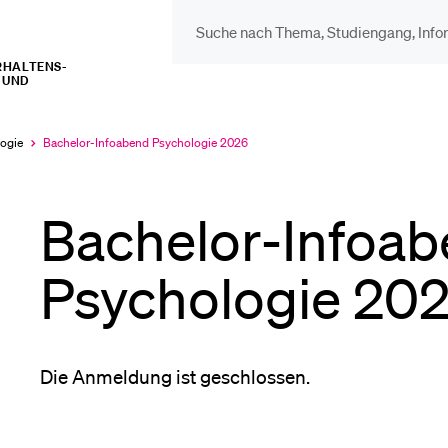
RHALTENS-
 UND
DIE UNI FÜR…
BEL
Schulklassen und
Vor
logie
Bachelor-Infoabend Psychologie 2026
Aktuell
ausgewählt
Lehrpersonen
Bachelor-Infoa
Bib
Studien­interessierte
Psychologie 20
Spo
Studierende
Die Anmeldung ist geschlossen.
Men