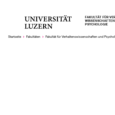
FAKULTÄT FÜR VE
Universität
WISSENSCHAFTEN
LETZTE SUCHEN
PSYCHOLOGIE
Luzern
Sie haben noch keine Suche getätigt.
Startseite
Fakultäten
Fakultät für Verhaltens­wissen­schaften und Psycho