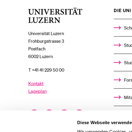
DIE UNI 
Universität
Luzern
Sch
Universität Luzern
Frohburgstrasse 3
Stud
Postfach
6002 Luzern
Stu
T +41 41 229 50 00
For
Kontakt
Lageplan
Mit
Facebook
Twitter
YouTube
Instagram
Alu
Diese Webseite verwende
LinkedIn
TikTok
Bluesky
Wir verwenden Cookies, um