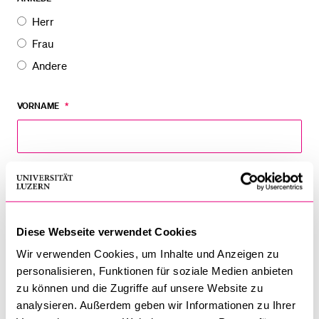
Einführungstag
Herr
2025
BELIEBTE INHALTE
Frau
Andere
Vorlesungsverzeichnis
Bibliothek
VORNAME
*
Sportangebot
Menuplan Mensa
Anmeldung und Zulassung
NAME
*
Diese Webseite verwendet Cookies
Wir verwenden Cookies, um Inhalte und Anzeigen zu
E-MAIL
*
personalisieren, Funktionen für soziale Medien anbieten
zu können und die Zugriffe auf unsere Website zu
analysieren. Außerdem geben wir Informationen zu Ihrer