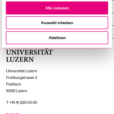
DIE UNI FÜR ...
Alle zulassen
ZEIGE
DAS
%1$S
UNTERMENÜ
ZENTRALE EINRICHTUNGEN
ZEIGE
Auswahl erlauben
DAS
%1$S
UNTERMENÜ
EINFACH FINDEN
ZEIGE
Ablehnen
DAS
%1$S
UNTERMENÜ
Universität
Luzern
Universität Luzern
Frohburgstrasse 3
Postfach
6002 Luzern
T +41 41 229 50 00