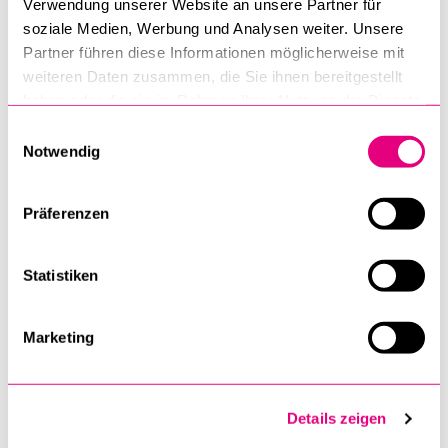
Verwendung unserer Website an unsere Partner für
TEILNAHME EINFÜHRUNGSTAG
*
soziale Medien, Werbung und Analysen weiter. Unsere
Ja, ich nehme am Einführungstag teil.
Partner führen diese Informationen möglicherweise mit
weiteren Daten zusammen, die Sie ihnen bereitgestellt
Nein, ich bin an diesem Tag verhindert.
haben oder die sie im Rahmen Ihrer Nutzung der Dienste
gesammelt haben.
Einwilligungsauswahl
Hinweis: Das Mittagessen in der Mensa wird Ihnen offeriert.
Notwendig
Senden
Präferenzen
Statistiken
Anti-Roboter-Verifizierung
Marketing
Hier klicken
Friendly
Captcha ⇗
Details zeigen