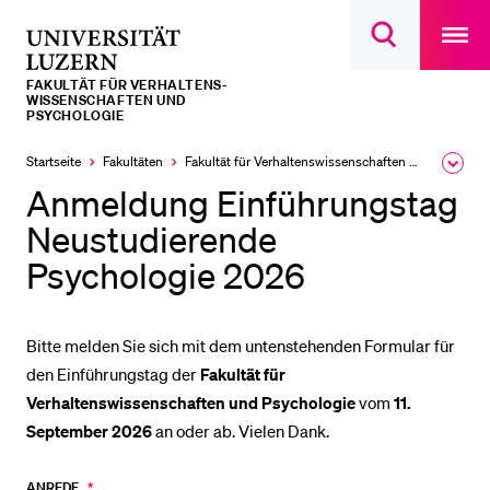
Open
main
Universität
Suchdialog
navigatio
LETZTE SUCHEN
öffnen
overlay
Luzern
FAKULTÄT FÜR VERHALTENS-
Sie haben noch keine Suche getätigt.
WISSENSCHAFTEN UND
PSYCHOLOGIE
DIE UNI FÜR…
Startseite
Fakultäten
Fakultät für Verhaltens­wissen­schaften und Psychologie
Ausk
Schulklassen und Lehrpersonen
des
Anmeldung Einführungstag
Brea
Studien­interessierte
Men
Neustudierende
Studierende
Psychologie 2026
Forschende
Mitarbeitende
Bitte melden Sie sich mit dem untenstehenden Formular für
Alumni
den Einführungstag der
Fakultät für
Verhaltenswissenschaften und Psychologie
vom
11.
Stellensuchende
September 2026
an oder ab. Vielen Dank.
Förderer
Anmeldung
Medien
ANREDE
*