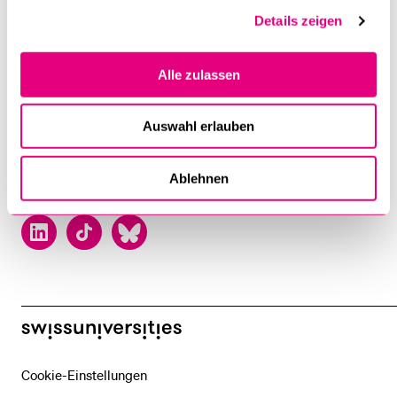
6002 Luzern
Details zeigen
T +41 41 229 50 00
Alle zulassen
Kontakt
Lageplan
Auswahl erlauben
Ablehnen
Facebook
Twitter
YouTube
Instagram
LinkedIn
TikTok
Bluesky
swissuniversities
Cookie-Einstellungen