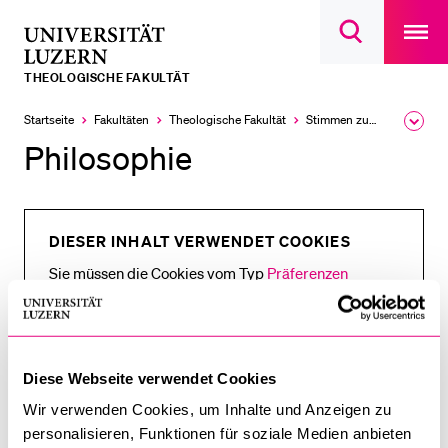
Open
main
Universität
Suchdialog
navigatio
LETZTE SUCHEN
öffnen
overlay
Luzern
THEOLOGISCHE FAKULTÄT
Sie haben noch keine Suche getätigt.
Startseite
Fakultäten
Theologische Fakultät
Stimmen zum Theologiestudium
Ausk
DIE UNI FÜR…
des
Philosophie
Brea
Schulklassen und Lehrpersonen
Men
Studien­interessierte
Studierende
DIESER INHALT VERWENDET COOKIES
Sie müssen die Cookies vom Typ
Forschende
Präferenzen
akzeptieren, um diesen Inhalt anzeigen zu können.
Mitarbeitende
Alumni
Stellensuchende
Cookie Einstellungen anzeigen
Diese Webseite verwendet Cookies
Förderer
Wir verwenden Cookies, um Inhalte und Anzeigen zu
personalisieren, Funktionen für soziale Medien anbieten
Medien