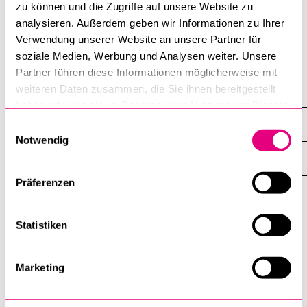
zu können und die Zugriffe auf unsere Website zu
analysieren. Außerdem geben wir Informationen zu Ihrer
BELIEBTE INHALTE
Verwendung unserer Website an unsere Partner für
soziale Medien, Werbung und Analysen weiter. Unsere
Vorlesungsverzeichnis
Partner führen diese Informationen möglicherweise mit
Bibliothek
weiteren Daten zusammen, die Sie ihnen bereitgestellt
DIE UNI FÜR ...
ZEIGE
haben oder die sie im Rahmen Ihrer Nutzung der Dienste
DAS
Sportangebot
%1$S
gesammelt haben.
UNTERMENÜ
ZENTRALE EINRICHTUNGEN
Einwilligungsauswahl
ZEIGE
Menuplan Mensa
Notwendig
DAS
%1$S
Anmeldung und Zulassung
UNTERMENÜ
EINFACH FINDEN
ZEIGE
DAS
Präferenzen
%1$S
UNTERMENÜ
Universität
Statistiken
Luzern
Universität Luzern
Marketing
Frohburgstrasse 3
Postfach