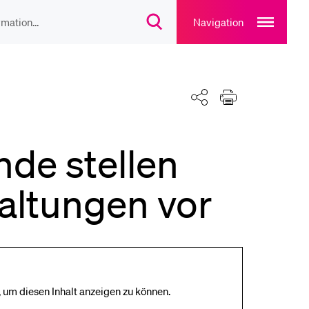
Open
main
Navigation
Suchdialog
navigation
öffnen
overlay
IEBTE INHALTE
Teilen
Drucken
lesungsverzeichnis
nde stellen
liothek
taltungen vor
rtangebot
uplan Mensa
 um diesen Inhalt anzeigen zu können.