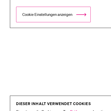
Forschende
Anm
Cookie Einstellungen anzeigen
Mitarbeitende
Alumni
Stellensuchende
Förderer
DIESER INHALT VERWENDET COOKIES