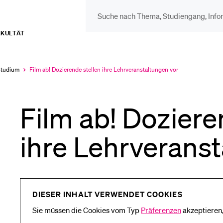
AKULTÄT
DIE UNI FÜR…
BEL
Schulklassen und
Vor
studium
Film ab! Dozierende stellen ihre Lehrveranstaltungen vor
Aktuell
ausgewählt
Lehrpersonen
Film ab! Doziere
Bib
Studien­interessierte
ihre Lehrverans
Spo
Studierende
Men
DIESER INHALT VERWENDET COOKIES
Sie müssen die Cookies vom Typ
Präferenzen
akzeptieren,