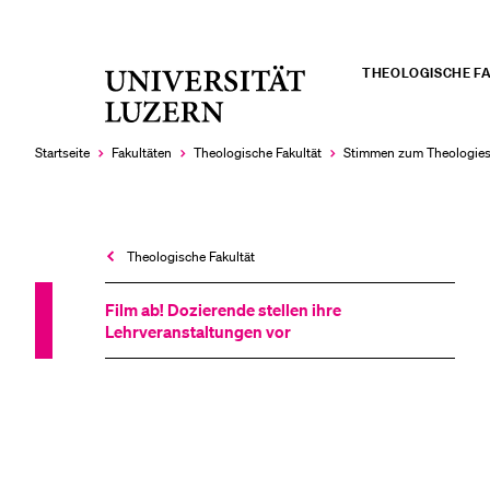
THEOLOGISCHE F
Universität
LETZTE SUCHEN
Luzern
Sie haben noch keine Suche getätigt.
Startseite
Fakultäten
Theologische Fakultät
Stimmen zum Theologie
Theologische Fakultät
Film ab! Dozierende stellen ihre
Lehrveranstaltungen vor