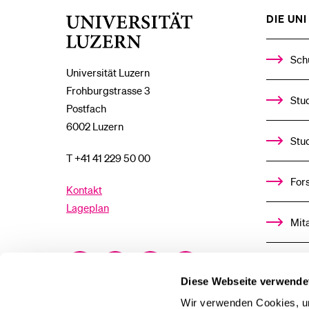
DIE UNI 
Universität
Luzern
Sch
Universität Luzern
Frohburgstrasse 3
Stud
Postfach
6002 Luzern
Stu
T +41 41 229 50 00
For
Kontakt
Lageplan
Mit
Facebook
Twitter
YouTube
Instagram
Alu
Diese Webseite verwende
LinkedIn
TikTok
Bluesky
Ste
Wir verwenden Cookies, um