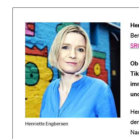
Hen
Ber
SR
Ob
Tik
imm
und
Hen
der
Henriette Engbersen
Nac