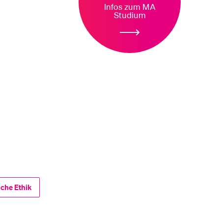
Infos zum MA
Studium
sche Ethik