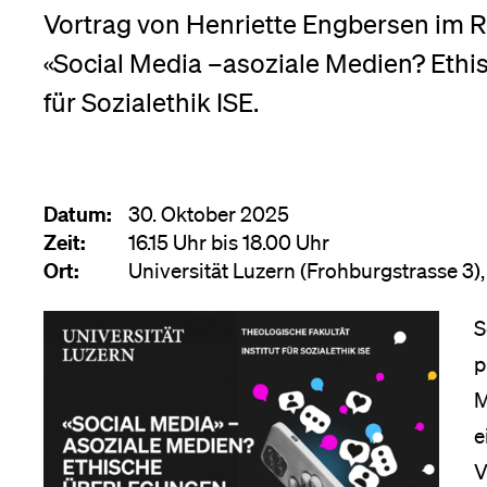
Forschende
Vortrag von Henriette Engbersen im 
Anm
«Social Media –asoziale Medien? Ethi
für Sozialethik ISE.
Mitarbeitende
Datum:
30. Oktober 2025
Alumni
Zeit:
16.15 Uhr bis 18.00 Uhr
Ort:
Universität Luzern (Frohburgstrasse 3),
Stellensuchende
S
p
M
Förderer
e
V