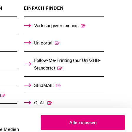
ZEIGE
ZEIGE
N
EINFACH FINDEN
DAS
DAS
%1$S
%1$S
UNTERMENÜ
UNTERMENÜ
Vorlesungsverzeichnis
Uniportal
Follow-Me-Printing­ ­(nur Uni/ZHB-
Standorte)
StudMAIL
OLAT
Alle zulassen
le Medien