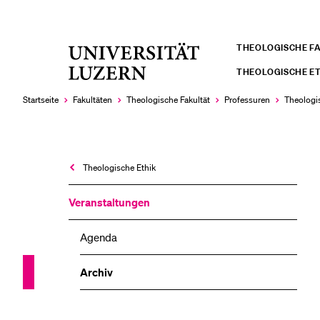
THEOLOGISCHE F
Universität
LETZTE SUCHEN
Luzern
THEOLOGISCHE ET
Sie haben noch keine Suche getätigt.
Startseite
Fakultäten
Theologische Fakultät
Professuren
Theologi
Theologische Ethik
Veranstaltungen
Agenda
Archiv