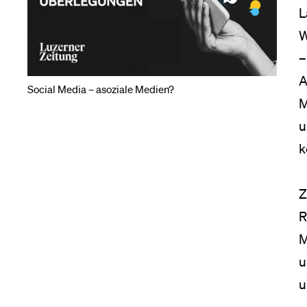
L
Medien
W
–
A
Social Media – asoziale Medien?
M
u
k
Z
R
M
u
u