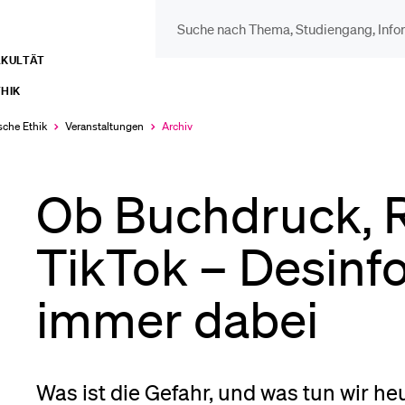
AKULTÄT
DIE UNI FÜR…
BEL
HIK
Schulklassen und
Vor
sche Ethik
Veranstaltungen
Archiv
Aktuell
ausgewählt
Lehrpersonen
Ob Buchdruck, 
Bib
Studien­interessierte
TikTok – Desinf
Spo
immer dabei
Studierende
Men
Was ist die Gefahr, und was tun wir h