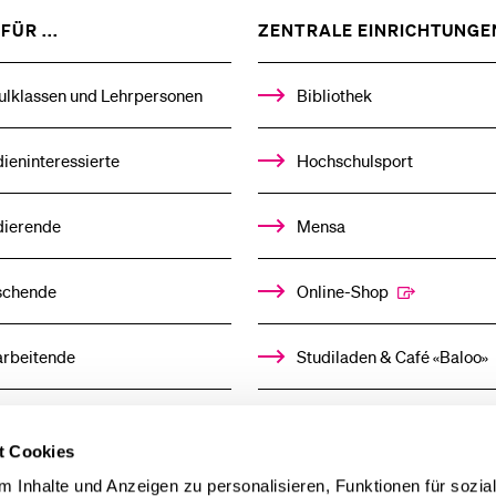
ZEIGE
FÜR ...
ZENTRALE EINRICHTUNGE
DAS
%1$S
UNTERMENÜ
ulklassen und Lehrpersonen
Bibliothek
ieninteressierte
Hochschulsport
dierende
Mensa
schende
Online-Shop
arbeitende
Studiladen & Café «Baloo»
mni
Kindertagesstätte
t Cookies
llensuchende
 Inhalte und Anzeigen zu personalisieren, Funktionen für sozia