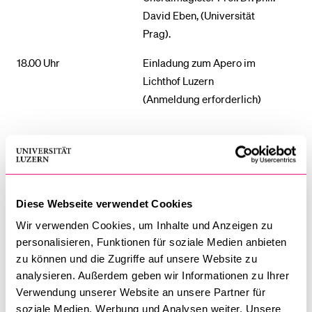
David Eben, (Universität
Prag).
18.00 Uhr
Einladung zum Apero im
Lichthof Luzern
(Anmeldung erforderlich)
Die Veranstaltung ist öffentlich und kostenlos.
Anmeldungen bitte bis am 29.09.2025
via Online-
Formular.
Diese Webseite verwendet Cookies
Wir verwenden Cookies, um Inhalte und Anzeigen zu
personalisieren, Funktionen für soziale Medien anbieten
zu können und die Zugriffe auf unsere Website zu
analysieren. Außerdem geben wir Informationen zu Ihrer
Verwendung unserer Website an unsere Partner für
Jetzt anmelden
soziale Medien, Werbung und Analysen weiter. Unsere