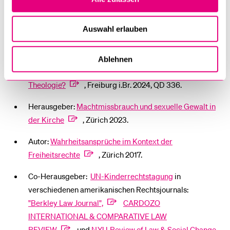
Autor:
Der demokratische Rechtsstaat – eine
Ideengeschichte. Zur Rechtskultur des Westens und der
Auswahl erlauben
Westkirche
, Zürich 2025 und im
open access
(
Link folgt
).
Ablehnen
Co-Autor:
Kanonistik – Rechtswissenschaft oder
Theologie?
, Freiburg i.Br. 2024, QD 336.
Herausgeber:
Machtmissbrauch und sexuelle Gewalt in
der Kirche
, Zürich 2023.
Autor:
Wahrheitsansprüche im Kontext der
Freiheitsrechte
, Zürich 2017.
Co-Herausgeber:
UN-Kinderrechtstagung
in
verschiedenen amerikanischen Rechtsjournals:
"Berkley Law Journal",
CARDOZO
INTERNATIONAL & COMPARATIVE LAW
REVIEW
und
N.Y.U. Review of Law & Social Change