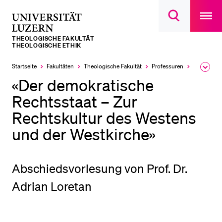
Open
main
Universität
Suchdialog
navigatio
LETZTE SUCHEN
öffnen
overlay
Luzern
THEOLOGISCHE FAKULTÄT
Sie haben noch keine Suche getätigt.
THEOLOGISCHE ETHIK
DIE UNI FÜR…
Startseite
Fakultäten
Theologische Fakultät
Professuren
Theologisc
Ausk
des
«Der demokratische
Schulklassen und Lehrpersonen
Brea
Men
Rechtsstaat – Zur
Studien­interessierte
Rechtskultur des Westens
Studierende
und der Westkirche»
Forschende
Mitarbeitende
Abschiedsvorlesung von Prof. Dr.
Alumni
Adrian Loretan
Stellensuchende
Förderer
Medien