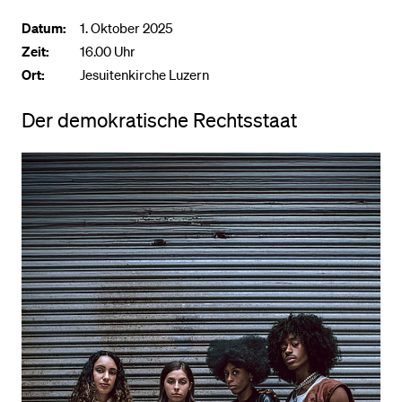
Datum:
1. Oktober 2025
Zeit:
BELIEBTE INHALTE
16.00 Uhr
Ort:
Jesuitenkirche Luzern
Vorlesungsverzeichnis
Bibliothek
Der demokratische Rechtsstaat
Sportangebot
Menuplan Mensa
Anmeldung und Zulassung