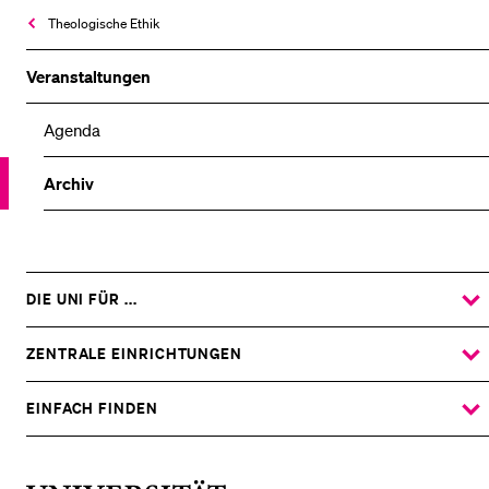
Theologische Ethik
Veranstaltungen
Agenda
Archiv
DIE UNI FÜR ...
ZEIGE
DAS
%1$S
UNTERMENÜ
ZENTRALE EINRICHTUNGEN
ZEIGE
DAS
%1$S
UNTERMENÜ
EINFACH FINDEN
ZEIGE
DAS
%1$S
UNTERMENÜ