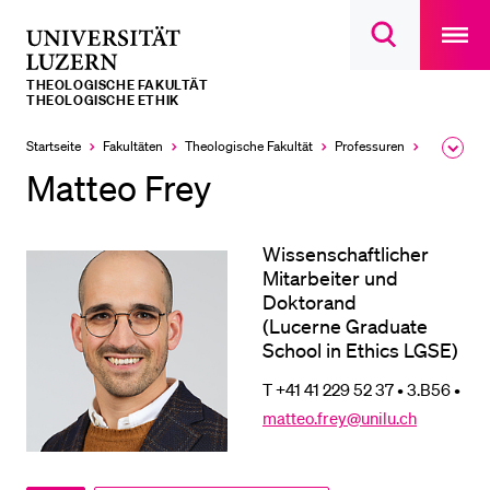
Open
main
Universität
Suchdialog
navigatio
LETZTE SUCHEN
öffnen
overlay
Luzern
THEOLOGISCHE FAKULTÄT
Sie haben noch keine Suche getätigt.
THEOLOGISCHE ETHIK
DIE UNI FÜR…
Startseite
Fakultäten
Theologische Fakultät
Professuren
Theologisc
Ausk
des
Matteo Frey
Schulklassen und Lehrpersonen
Brea
Men
Studien­interessierte
Wissenschaftlicher
Studierende
Mitarbeiter und
Forschende
Doktorand
(Lucerne Graduate
Mitarbeitende
School in Ethics LGSE)
Alumni
T +41 41 229 52 37 • 3.B56 •
Stellensuchende
matteo.frey@unilu.ch
Förderer
Medien