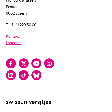
Frohburgstrasse 3
Postfach
6002 Luzern
T +41 41 229 50 00
Kontakt
Lageplan
Facebook
Twitter
YouTube
Instagram
LinkedIn
TikTok
Bluesky
swissuniversities