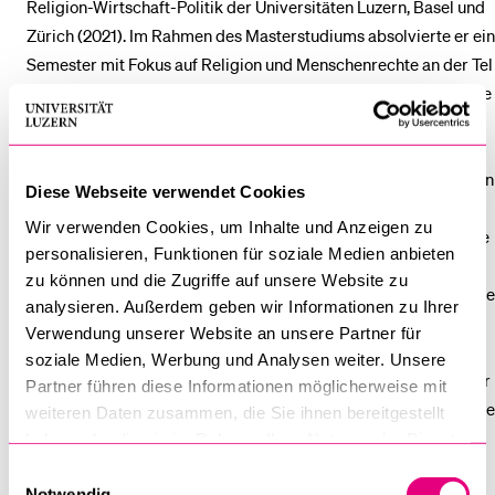
Religion-Wirtschaft-Politik der Universitäten Luzern, Basel und
Zürich (2021). Im Rahmen des Masterstudiums absolvierte er ein
Semester mit Fokus auf Religion und Menschenrechte an der Tel
Aviv University in Israel (2020). Seine Abschlussarbeit verfasste
er über die Tugendethik in der politischen Friedensarbeit unter
der Betreuung von Thomas Wallimann, ethik21, und Laurent
Goetschel, Swisspeace. Seinen Bachelorabschluss erlangte er in
Diese Webseite verwendet Cookies
Betriebswirtschaft und International Management mit
Wir verwenden Cookies, um Inhalte und Anzeigen zu
Schwerpunkt «Social Entrepreneurship» an der Fachhochschule
personalisieren, Funktionen für soziale Medien anbieten
Nordwestschweiz (2017). Ein Jahr seines Studiums verbrachte
zu können und die Zugriffe auf unsere Website zu
er an der University of Latvia (2014/15) mit Fokus auf Diplomatie
analysieren. Außerdem geben wir Informationen zu Ihrer
und internationale Beziehungen. Nebst seinem Bachelor- und
Verwendung unserer Website an unsere Partner für
Masterstudium beteiligte er sich als Gasthörer am MAS in
soziale Medien, Werbung und Analysen weiter. Unsere
Friedens- und Konfliktforschung der Universität Basel unter der
Partner führen diese Informationen möglicherweise mit
Leitung von Prof. Dr. Ueli Mäder. Vor seinem Studium absolvierte
weiteren Daten zusammen, die Sie ihnen bereitgestellt
er eine Lehre als Kaufmann im Bereich Treuhand.
haben oder die sie im Rahmen Ihrer Nutzung der Dienste
gesammelt haben.
Einwilligungsauswahl
Berufserfahrung im Projektmanagement und der
Notwendig