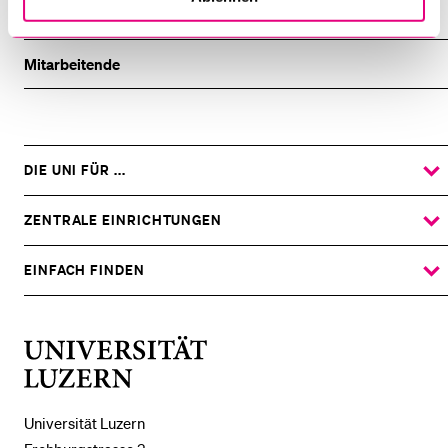
Theologische Ethik
Mitarbeitende
DIE UNI FÜR ...
ZEIGE
DAS
%1$S
UNTERMENÜ
ZENTRALE EINRICHTUNGEN
ZEIGE
DAS
%1$S
UNTERMENÜ
EINFACH FINDEN
ZEIGE
DAS
%1$S
UNTERMENÜ
Universität
Luzern
Universität Luzern