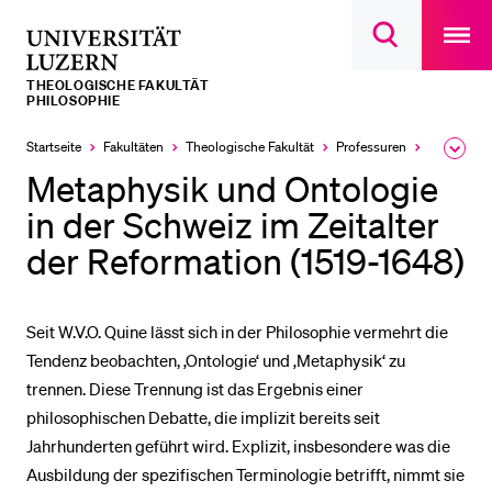
Open
main
Universität
Suchdialog
navigatio
LETZTE SUCHEN
öffnen
overlay
Luzern
THEOLOGISCHE FAKULTÄT
Sie haben noch keine Suche getätigt.
PHILOSOPHIE
DIE UNI FÜR…
Startseite
Fakultäten
Theologische Fakultät
Professuren
Philosophi
Ausk
des
Metaphysik und Ontologie
Schulklassen und Lehrpersonen
Brea
Men
in der Schweiz im Zeitalter
Studien­interessierte
der Reformation (1519-1648)
Studierende
Forschende
Seit W.V.O. Quine lässt sich in der Philosophie vermehrt die
Mitarbeitende
Tendenz beobachten, ‚Ontologie‘ und ‚Metaphysik‘ zu
Alumni
trennen. Diese Trennung ist das Ergebnis einer
Stellensuchende
philosophischen Debatte, die implizit bereits seit
Jahrhunderten geführt wird. Explizit, insbesondere was die
Förderer
Ausbildung der spezifischen Terminologie betrifft, nimmt sie
Medien