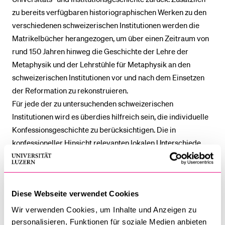
zu bereits verfügbaren historiographischen Werken zu den
verschiedenen schweizerischen Institutionen werden die
Matrikelbücher herangezogen, um über einen Zeitraum von
rund 150 Jahren hinweg die Geschichte der Lehre der
Metaphysik und der Lehrstühle für Metaphysik an den
schweizerischen Institutionen vor und nach dem Einsetzen
der Reformation zu rekonstruieren.
Für jede der zu untersuchenden schweizerischen
Institutionen wird es überdies hilfreich sein, die individuelle
Konfessionsgeschichte zu berücksichtigen. Die in
konfessioneller Hinsicht relevanten lokalen Unterschiede
hatten mitunter grossen Einfluss auf die jeweilige
Ausprägung der Metaphysik und Ontologie.
Gesuchstellender des Projekts ist Giovanni Ventimiglia,
Diese Webseite verwendet Cookies
Ordentlicher Professor für Philosophie an der Universität
Luzern und Direktor des Instituts für philosophische Studien
Wir verwenden Cookies, um Inhalte und Anzeigen zu
(ISFI) an der Theologischen Fakultät Lugano. Er ist Spezialist
personalisieren, Funktionen für soziale Medien anbieten