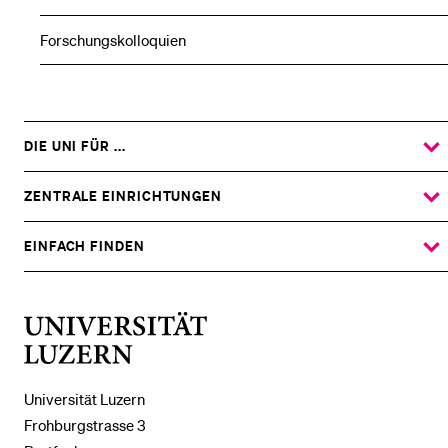
Forschungskolloquien
DIE UNI FÜR ...
ZEIGE
DAS
%1$S
UNTERMENÜ
ZENTRALE EINRICHTUNGEN
ZEIGE
DAS
%1$S
UNTERMENÜ
EINFACH FINDEN
ZEIGE
DAS
%1$S
UNTERMENÜ
Universität
Luzern
Universität Luzern
Frohburgstrasse 3