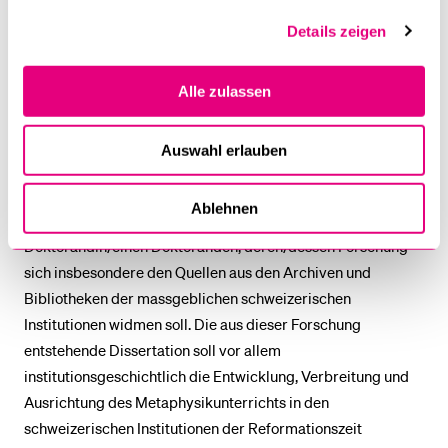
P.R. Blum (Loyola University Maryland), Costantino Esposito
Details zeigen
(Università di Bari) und Pasquale Porro (Université Paris
Sorbonne).
Alle zulassen
Die Forschungsarbeit wird durch zwei Forscher
durchgeführt. Hierzu gehört zunächst ein Post-Doc (Marco
Auswahl erlauben
Lamanna), der mit bereits mehr als sechs Jahren Erfahrung
im Bereich der Forschung zur Ontologiegeschichte
Ablehnen
aufwartet. Unterstützt wird seine Arbeit durch eine
Doktorandin/einen Doktoranden, deren/dessen Forschung
sich insbesondere den Quellen aus den Archiven und
Bibliotheken der massgeblichen schweizerischen
Institutionen widmen soll. Die aus dieser Forschung
entstehende Dissertation soll vor allem
institutionsgeschichtlich die Entwicklung, Verbreitung und
Ausrichtung des Metaphysikunterrichts in den
schweizerischen Institutionen der Reformationszeit