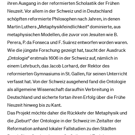
ihren Ausgang in der reformierten Scholastik der Frühen
Neuzeit. Vor allem in der Schweiz und in Deutschland
BELIEBTE INHALTE
schöpften reformierte Philosophen nach Jahren, in denen
Martin Luthers „Metaphysikfeindlichkeit“ dominierte, aus
Vorlesungsverzeichnis
metaphysischen Modellen, die zuvor von Jesuiten wie B.
Bibliothek
Perera, P. da Fonseca und F. Suárez entworfen worden waren.
Sportangebot
Wie die jüngste Forschung gezeigt hat, taucht der Ausdruck
„Ontologie“ erstmals 1606 in der Schweiz auf, nämlich in
Menuplan Mensa
einem Lehrbuch, das Jacob Lorhard, der Rektor des
Anmeldung und Zulassung
reformierten Gymnasiums in St. Gallen, für seinen Unterricht
verfasst hat. Von der Schweiz ausgehend fand die Ontologie
als allgemeine Wissenschaft daraufhin Verbreitung in
Deutschland und sicherte fortan ihren Erfolg über die Frühe
Neuzeit hinweg bis zu Kant.
Das Projekt möchte daher die Rückkehr der Metaphysik und
die „Geburt“ der Ontologie in der Schweiz im Zeitalter der
Reformation anhand lokaler Fallstudien zu den Städten