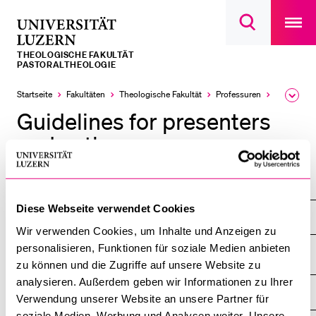
Open
main
Universität
Suchdialog
navigatio
LETZTE SUCHEN
öffnen
overlay
Luzern
THEOLOGISCHE FAKULTÄT
Sie haben noch keine Suche getätigt.
PASTORALTHEOLOGIE
DIE UNI FÜR…
Startseite
Fakultäten
Theologische Fakultät
Professuren
Pastoralth
Ausk
des
Guidelines for presenters
Schulklassen und Lehrpersonen
Brea
Men
and authors
Studien­interessierte
Studierende
Internationale Conference on Theology and Leadership
Forschende
Diese Webseite verwendet Cookies
Mitarbeitende
ICTL 2024
Wir verwenden Cookies, um Inhalte und Anzeigen zu
Alumni
personalisieren, Funktionen für soziale Medien anbieten
Stellensuchende
zu können und die Zugriffe auf unsere Website zu
analysieren. Außerdem geben wir Informationen zu Ihrer
Förderer
DIE UNI FÜR ...
Verwendung unserer Website an unsere Partner für
ZEIGE
DAS
Medien
soziale Medien, Werbung und Analysen weiter. Unsere