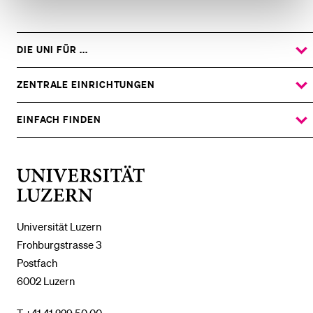
DIE UNI FÜR ...
ZEIGE
DAS
%1$S
UNTERMENÜ
ZENTRALE EINRICHTUNGEN
ZEIGE
DAS
%1$S
UNTERMENÜ
EINFACH FINDEN
ZEIGE
DAS
%1$S
UNTERMENÜ
Universität
Luzern
Universität Luzern
Frohburgstrasse 3
Postfach
6002 Luzern