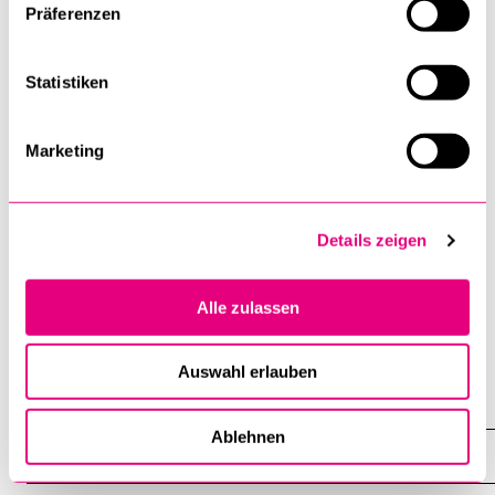
Welt?» Institutio und Missio in Einsetzungsfeiern in der
Präferenzen
Schweiz (Vortrag auf der Tagung «Mehr als
schmückendes Beiwerk? Zur Bedeutung liturgischer
Statistiken
Laiendienste» an der Ludwig-Maximilian-Universität
München (D))
Marketing
Dies. (2021): «Zur Repräsentativität in neuen
liturgischen Formaten. Frauen und Laien in
religionsverbindenden Feiern» (Vortrag auf der
Details zeigen
Jahrestagung der AKL Junior «Amt und Ordination in
der Liturgie» an der Universität Paderborn (online))
Alle zulassen
Auswahl erlauben
Liturgie­wissenschaft
Ablehnen
Forschung