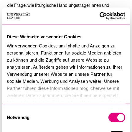
die Frage, wie liturgische Handlungsträgerinnen und
Handlungsträger die Vielfalt der Kirche sichtbar machen.
Die Forschung verbindet damit liturgiehistorische
Perspektiven mit aktuellen ekklesiologischen und
pastoraltheologischen Fragestellungen.
Diese Webseite verwendet Cookies
Wir verwenden Cookies, um Inhalte und Anzeigen zu
personalisieren, Funktionen für soziale Medien anbieten
Vorliegende Veröffentlichungen und
zu können und die Zugriffe auf unsere Website zu
Vorträge zum Thema
analysieren. Außerdem geben wir Informationen zu Ihrer
Verwendung unserer Website an unsere Partner für
Gässlein, Ann-Katrin (2026): «Ein Blick in den Anfang:
soziale Medien, Werbung und Analysen weiter. Unsere
Die Entstehung der Feier der Institutio im Bistum St.
Partner führen diese Informationen möglicherweise mit
Gallen in den 1970er-Jahren». Schweizerische
weiteren Daten zusammen, die Sie ihnen bereitgestellt
Zeitschrift für Religions- und Kirchengeschichte (under
haben oder die sie im Rahmen Ihrer Nutzung der Dienste
review).
gesammelt haben.
Einwilligungsauswahl
Notwendig
Dies. (2026): «Seid ihr bereit, teilzunehmen an der
Liturgie (...) zur Ehre Gottes und zum Heil der ganzen