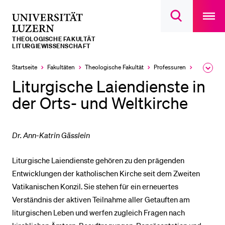
Open
main
Universität
Suchdialog
navigatio
LETZTE SUCHEN
öffnen
overlay
Luzern
THEOLOGISCHE FAKULTÄT
Sie haben noch keine Suche getätigt.
LITURGIEWISSENSCHAFT
DIE UNI FÜR…
Startseite
Fakultäten
Theologische Fakultät
Professuren
Liturgie­w
Ausk
des
Liturgische Laiendienste in
Schulklassen und Lehrpersonen
Brea
Men
der Orts- und Weltkirche
Studien­interessierte
Studierende
Dr. Ann-Katrin Gässlein
Forschende
Mitarbeitende
Liturgische Laiendienste gehören zu den prägenden
Alumni
Entwicklungen der katholischen Kirche seit dem Zweiten
Vatikanischen Konzil. Sie stehen für ein erneuertes
Stellensuchende
Verständnis der aktiven Teilnahme aller Getauften am
Förderer
liturgischen Leben und werfen zugleich Fragen nach
Medien