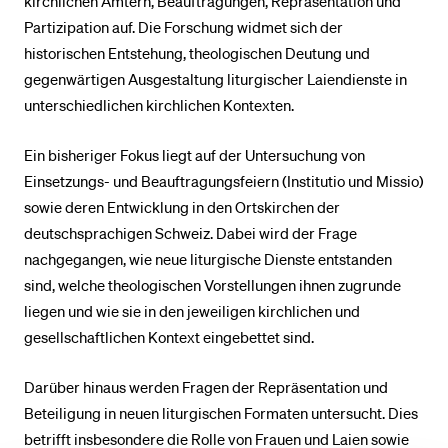
kirchlichen Ämtern, Beauftragungen, Repräsentation und
Partizipation auf. Die Forschung widmet sich der
historischen Entstehung, theologischen Deutung und
BELIEBTE INHALTE
gegenwärtigen Ausgestaltung liturgischer Laiendienste in
Vorlesungsverzeichnis
unterschiedlichen kirchlichen Kontexten.
Bibliothek
Ein bisheriger Fokus liegt auf der Untersuchung von
Sportangebot
Einsetzungs- und Beauftragungsfeiern (Institutio und Missio)
Menuplan Mensa
sowie deren Entwicklung in den Ortskirchen der
Anmeldung und Zulassung
deutschsprachigen Schweiz. Dabei wird der Frage
nachgegangen, wie neue liturgische Dienste entstanden
sind, welche theologischen Vorstellungen ihnen zugrunde
liegen und wie sie in den jeweiligen kirchlichen und
gesellschaftlichen Kontext eingebettet sind.
Darüber hinaus werden Fragen der Repräsentation und
Beteiligung in neuen liturgischen Formaten untersucht. Dies
betrifft insbesondere die Rolle von Frauen und Laien sowie