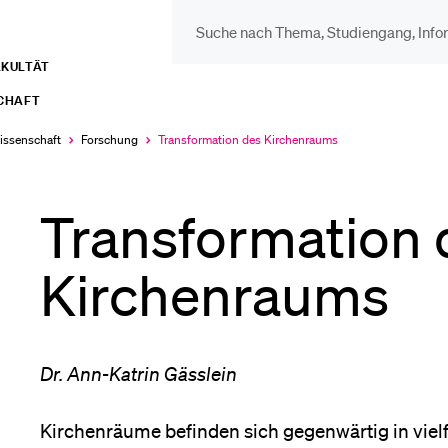
AKULTÄT
DIE UNI FÜR…
BEL
SCHAFT
Schulklassen und
Vor
wissenschaft
Forschung
Transformation des Kirchenraums
Aktuell
ausgewählt
Lehrpersonen
Transformation 
Bib
Studien­interessierte
Kirchenraums
Spo
Studierende
Dr. Ann-Katrin Gässlein
Men
Kirchenräume befinden sich gegenwärtig in viel