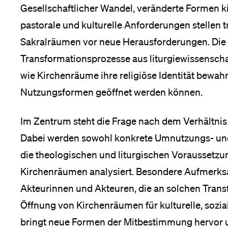
Forschende
Gesellschaftlicher Wandel, veränderte Formen k
Anm
pastorale und kulturelle Anforderungen stellen t
Sakralräumen vor neue Herausforderungen. Die
Mitarbeitende
Transformationsprozesse aus liturgiewissenschaf
wie Kirchenräume ihre religiöse Identität bewah
Nutzungsformen geöffnet werden können.
Alumni
Im Zentrum steht die Frage nach dem Verhältnis
Dabei werden sowohl konkrete Umnutzungs- un
Stellensuchende
die theologischen und liturgischen Voraussetzu
Kirchenräumen analysiert. Besondere Aufmerksa
Akteurinnen und Akteuren, die an solchen Transf
Förderer
Öffnung von Kirchenräumen für kulturelle, sozia
bringt neue Formen der Mitbestimmung hervor un