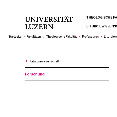
THEOLOGISCHE F
Universität
LETZTE SUCHEN
Luzern
LITURGIEWISSEN
Sie haben noch keine Suche getätigt.
Startseite
Fakultäten
Theologische Fakultät
Professuren
Liturgie­
Liturgie­wissenschaft
Forschung