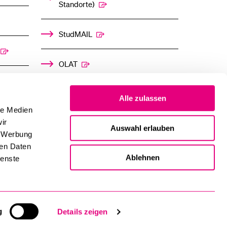
Standorte)
StudMAIL
OLAT
Alle zulassen
le Medien
ir
Auswahl erlauben
, Werbung
ren Daten
Ablehnen
ienste
g
Details zeigen
Impressum und Datenschutz
Inhaltsverzeichnis