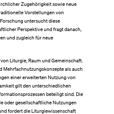
irchlicher Zugehörigkeit sowie neue
eldung und Zulassung
raditionelle Vorstellungen von
 Forschung untersucht diese
tlicher Perspektive und fragt danach,
ren und zugleich für neue
 von Liturgie, Raum und Gemeinschaft.
d Mehrfachnutzungskonzepte als auch
ngen einer erweiterten Nutzung von
mkeit gilt den unterschiedlichen
ormationsprozessen beteiligt sind. Die
le oder gesellschaftliche Nutzungen
d fordert die Liturgiewissenschaft