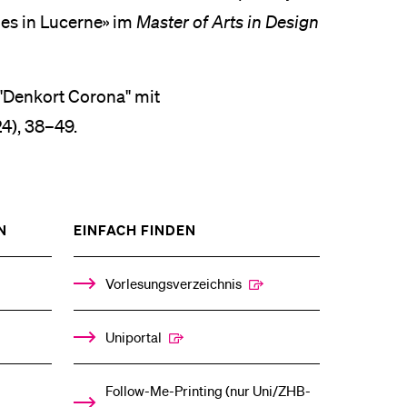
hes in Lucerne» im
Master of Arts in Design
 "Denkort Corona" mit
4), 38–49.
ZEIGE
ZEIGE
N
EINFACH FINDEN
DAS
DAS
%1$S
%1$S
UNTERMENÜ
UNTERMENÜ
Vorlesungsverzeichnis
Uniportal
Follow-Me-Printing­ ­(nur Uni/ZHB-