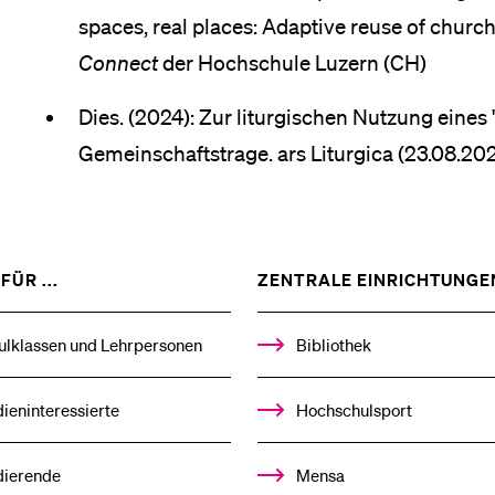
spaces, real places: Adaptive reuse of churc
Connect
der Hochschule Luzern (CH)
Dies. (2024): Zur liturgischen Nutzung eines
Gemeinschaftstrage. ars Liturgica (23.08.202
ZEIGE
FÜR ...
ZENTRALE EINRICHTUNGE
DAS
%1$S
UNTERMENÜ
ulklassen und Lehrpersonen
Bibliothek
ieninteressierte
Hochschulsport
dierende
Mensa