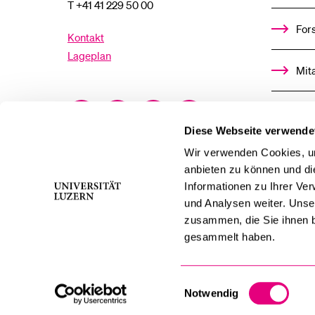
T +41 41 229 50 00
For
Kontakt
Lageplan
Mit
Facebook
Twitter
YouTube
Instagram
Alu
Diese Webseite verwende
LinkedIn
TikTok
Bluesky
Ste
Wir verwenden Cookies, um
anbieten zu können und di
Informationen zu Ihrer Ve
För
und Analysen weiter. Unse
zusammen, die Sie ihnen b
Med
gesammelt haben.
Einwilligungsauswahl
Notwendig
swissuniversities