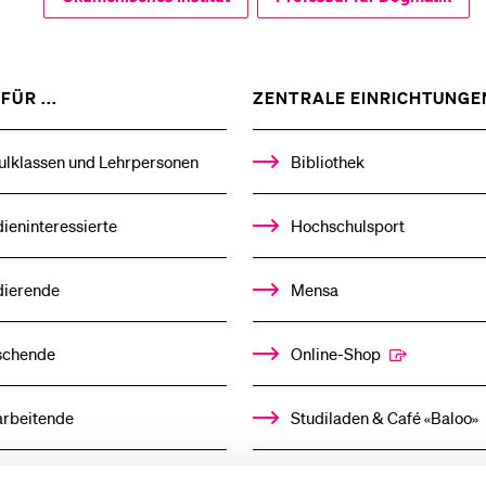
Medien
ZEIGE
FÜR ...
ZENTRALE EINRICHTUNGE
DAS
%1$S
UNTERMENÜ
ulklassen und Lehrpersonen
Bibliothek
ieninteressierte
Hochschulsport
dierende
Mensa
schende
Online-Shop
arbeitende
Studiladen & Café «Baloo»
mni
Kindertagesstätte