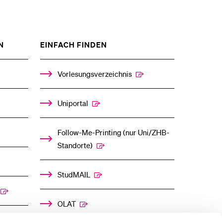
ZEIGE
ZEIGE
N
EINFACH FINDEN
DAS
DAS
%1$S
%1$S
UNTERMENÜ
UNTERMENÜ
Vorlesungsverzeichnis
Uniportal
Follow-Me-Printing­ ­(nur Uni/ZHB-
Standorte)
StudMAIL
OLAT