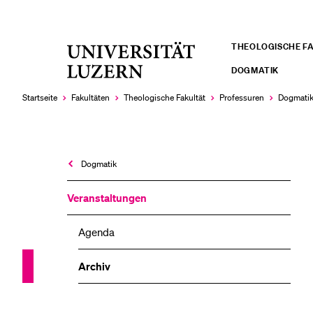
THEOLOGISCHE F
Universität
LETZTE SUCHEN
Luzern
DOGMATIK
Sie haben noch keine Suche getätigt.
Startseite
Fakultäten
Theologische Fakultät
Professuren
Dogmati
Dogmatik
Veranstaltungen
Agenda
Archiv