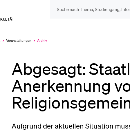
AKULTÄT
DIE UNI FÜR…
BEL
Schulklassen und
Vor
k
Veranstaltungen
Archiv
Aktuell
ausgewählt
Lehrpersonen
Abgesagt: Staat
Bib
Studien­interessierte
Anerkennung vo
Spo
Religionsgemei
Studierende
Men
Aufgrund der aktuellen Situation mus