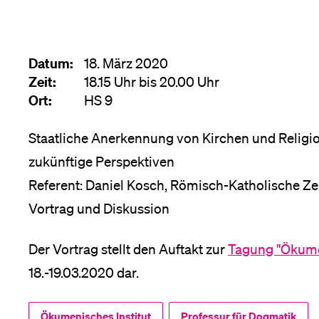
Forschende
Anm
Datum:
18. März 2020
Mitarbeitende
Zeit:
18.15 Uhr bis 20.00 Uhr
Ort:
HS 9
Staatliche Anerkennung von Kirchen und Religi
Alumni
zukünftige Perspektiven
Referent: Daniel Kosch, Römisch-Katholische Ze
Vortrag und Diskussion
Stellensuchende
Der Vortrag stellt den Auftakt zur
Tagung "Ökumen
18.-19.03.2020 dar.
Förderer
Ökumenisches Institut
Professur für Dogmatik