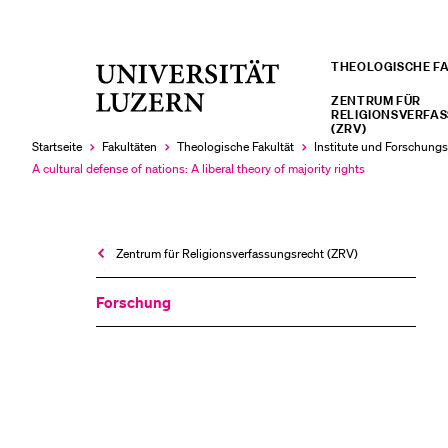
THEOLOGISCHE F
Universität
LETZTE SUCHEN
Luzern
ZENTRUM FÜR
RELIGIONSVERFA
Sie haben noch keine Suche getätigt.
(ZRV)
Startseite
Fakultäten
Theologische Fakultät
Institute und Forschungs
A cultural defense of nations: A liberal theory of majority rights
Aktuell
ausgewählt
Zentrum für Religions­verfassungs­recht (ZRV)
Forschung