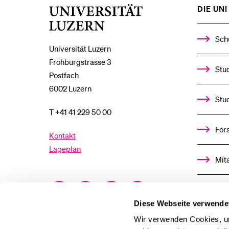
DIE UNI 
Universität
Luzern
Sch
Universität Luzern
Frohburgstrasse 3
Stud
Postfach
6002 Luzern
Stu
T +41 41 229 50 00
For
Kontakt
Lageplan
Mit
Facebook
Twitter
YouTube
Instagram
Alu
Diese Webseite verwende
LinkedIn
TikTok
Bluesky
Ste
Wir verwenden Cookies, um