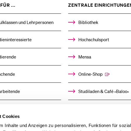
Forschende
ZEIGE
FÜR ...
ZENTRALE EINRICHTUNGE
Anm
DAS
%1$S
UNTERMENÜ
ulklassen und Lehrpersonen
Bibliothek
Mitarbeitende
ieninteressierte
Hochschulsport
dierende
Mensa
Alumni
schende
Online-Shop
Stellensuchende
arbeitende
Studiladen & Café «Baloo»
mni
Kindertagesstätte
Förderer
t Cookies
llensuchende
 Inhalte und Anzeigen zu personalisieren, Funktionen für sozia