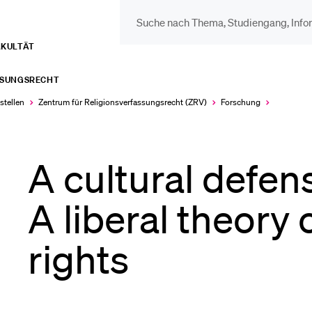
AKULTÄT
DIE UNI FÜR…
BEL
SSUNGSRECHT
Schulklassen und
Vor
stellen
Zentrum für Religions­verfassungs­recht (ZRV)
Forschung
Lehrpersonen
Bib
A cultural defens
Studien­interessierte
A liberal theory 
Spo
rights
Studierende
Men