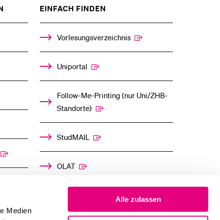
ZEIGE
ZEIGE
N
EINFACH FINDEN
eldung und Zulassung
DAS
DAS
%1$S
%1$S
UNTERMENÜ
UNTERMENÜ
Vorlesungsverzeichnis
Uniportal
Follow-Me-Printing­ ­(nur Uni/ZHB-
Standorte)
StudMAIL
OLAT
Alle zulassen
le Medien