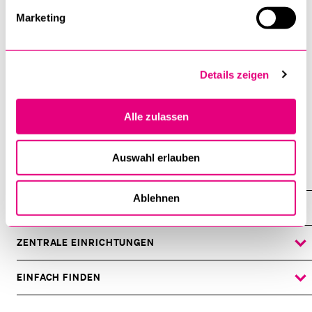
Marketing
Senden
Details zeigen
Anti-Roboter-Verifizierung
Alle zulassen
Hier klicken
Friendly
Captcha ⇗
Auswahl erlauben
Ablehnen
DIE UNI FÜR ...
ZEIGE
DAS
%1$S
UNTERMENÜ
ZENTRALE EINRICHTUNGEN
ZEIGE
DAS
%1$S
UNTERMENÜ
EINFACH FINDEN
ZEIGE
DAS
%1$S