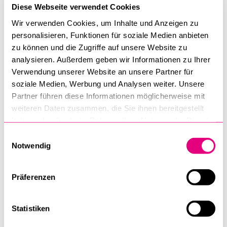
Diese Webseite verwendet Cookies
Wir verwenden Cookies, um Inhalte und Anzeigen zu
personalisieren, Funktionen für soziale Medien anbieten
zu können und die Zugriffe auf unsere Website zu
E-MAIL
*
analysieren. Außerdem geben wir Informationen zu Ihrer
Verwendung unserer Website an unsere Partner für
soziale Medien, Werbung und Analysen weiter. Unsere
Partner führen diese Informationen möglicherweise mit
MITTEILUNG
weiteren Daten zusammen, die Sie ihnen bereitgestellt
haben oder die sie im Rahmen Ihrer Nutzung der Dienste
gesammelt haben.
Einwilligungsauswahl
Notwendig
Präferenzen
Alle mit * markierten Felder müssen ausgefüllt werden.
Statistiken