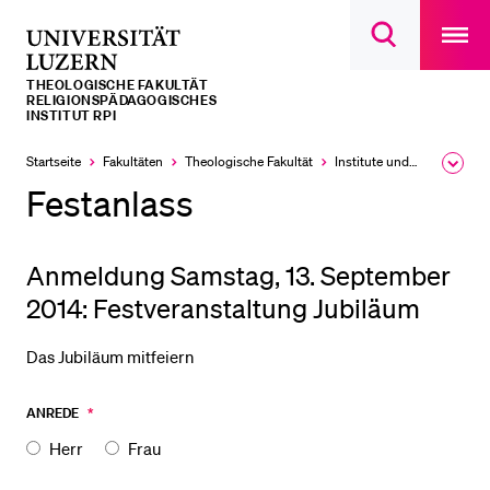
Open
main
Universität
Suchdialog
navigatio
LETZTE SUCHEN
öffnen
overlay
Luzern
THEOLOGISCHE FAKULTÄT
Sie haben noch keine Suche getätigt.
RELIGIONSPÄDAGOGISCHES
INSTITUT RPI
DIE UNI FÜR…
Startseite
Fakultäten
Theologische Fakultät
Institute und Forschungsstellen
Ausk
Schulklassen und Lehrpersonen
des
Festanlass
Brea
Studien­interessierte
Men
Studierende
Anmeldung Samstag, 13. September
Forschende
2014: Festveranstaltung Jubiläum
Mitarbeitende
Das Jubiläum mitfeiern
Alumni
Stellensuchende
ANREDE
*
Förderer
Herr
Frau
Medien