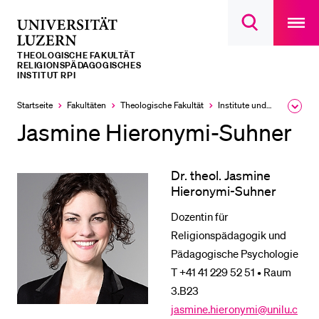
Open
main
Universität
Suchdialog
navigatio
LETZTE SUCHEN
öffnen
overlay
Luzern
THEOLOGISCHE FAKULTÄT
Sie haben noch keine Suche getätigt.
RELIGIONSPÄDAGOGISCHES
INSTITUT RPI
DIE UNI FÜR…
Startseite
Fakultäten
Theologische Fakultät
Institute und Forschungsstellen
Ausk
Schulklassen und Lehrpersonen
des
Jasmine Hieronymi-Suhner
Brea
Studien­interessierte
Men
Studierende
Dr. theol. Jasmine
Hieronymi-Suhner
Forschende
Dozentin für
Mitarbeitende
Religionspädagogik und
Alumni
Pädagogische Psychologie
Stellensuchende
T +41 41 229 52 51 • Raum
3.B23
Förderer
jasmine.hieronymi@unilu.c
Medien