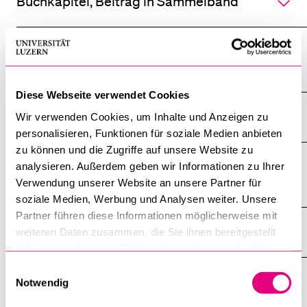
Buchkapitel, Beitrag in Sammelband
Konferenzbeitrag in einem Konferenz-
Band
Diese Webseite verwendet Cookies
Herausgeberschaft eines Sammelbandes
Wir verwenden Cookies, um Inhalte und Anzeigen zu
personalisieren, Funktionen für soziale Medien anbieten
zu können und die Zugriffe auf unsere Website zu
Herausgeberschaft eines
analysieren. Außerdem geben wir Informationen zu Ihrer
Konferenzbandes
Verwendung unserer Website an unsere Partner für
soziale Medien, Werbung und Analysen weiter. Unsere
Partner führen diese Informationen möglicherweise mit
Artikel in Publikumsmedien
weiteren Daten zusammen, die Sie ihnen bereitgestellt
haben oder die sie im Rahmen Ihrer Nutzung der Dienste
gesammelt haben.
Einwilligungsauswahl
Bericht (Arbeits-, Forschungs-, Jahres-),
Notwendig
Report, Gutachten, Expertise