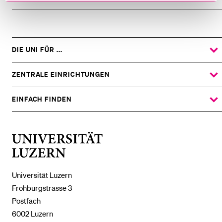
DIE UNI FÜR ...
ZEIGE
DAS
%1$S
UNTERMENÜ
ZENTRALE EINRICHTUNGEN
ZEIGE
DAS
%1$S
UNTERMENÜ
EINFACH FINDEN
ZEIGE
DAS
%1$S
UNTERMENÜ
Universität
Luzern
Universität Luzern
Frohburgstrasse 3
Postfach
6002 Luzern