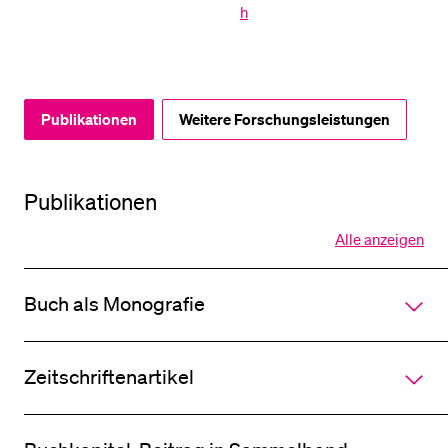
h
BELIEBTE INHALTE
Vorlesungsverzeichnis
Publikationen
Weitere Forschungsleistungen
Bibliothek
Sportangebot
Menuplan Mensa
Publikationen
Anmeldung und Zulassung
Alle anzeigen
Alle
Sektionen
des
Buch als Monografie
Akkordeo
öffnen
Zeitschriftenartikel