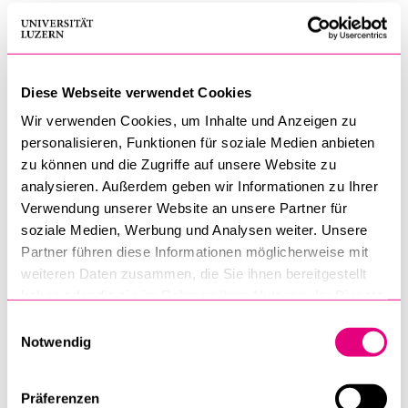
Forum Ökumene: Viermal pro Jahr widmet sich der
offene Gesprächskreis mit Impulsreferat und
Diskussion der Aufarbeitung aktueller Themen des
Ökumenischen Dialogs
Diese Webseite verwendet Cookies
Wir verwenden Cookies, um Inhalte und Anzeigen zu
Regelmässig werden im Rahmen von
personalisieren, Funktionen für soziale Medien anbieten
wissenschaftlichen Tagungen, Seminaren, Referaten
zu können und die Zugriffe auf unsere Website zu
etc. an der Universität Luzern zentrale Themen der
analysieren. Außerdem geben wir Informationen zu Ihrer
theologischen, historischen und zeitgeschichtlichen
Verwendung unserer Website an unsere Partner für
Forschung zur Ökumene behandelt. Die
soziale Medien, Werbung und Analysen weiter. Unsere
Veranstaltungen sind öffentlich.
Partner führen diese Informationen möglicherweise mit
weiteren Daten zusammen, die Sie ihnen bereitgestellt
Herausgabe der
Schriften des Ökumenischen Instituts
haben oder die sie im Rahmen Ihrer Nutzung der Dienste
Luzern
gesammelt haben.
Einwilligungsauswahl
Notwendig
Förderverein Ökumenisches Institut
Präferenzen