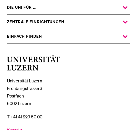
DIE UNI FÜR ...
ZEIGE
DAS
%1$S
UNTERMENÜ
ZENTRALE EINRICHTUNGEN
ZEIGE
DAS
%1$S
UNTERMENÜ
EINFACH FINDEN
ZEIGE
DAS
%1$S
UNTERMENÜ
Universität
Luzern
Universität Luzern
Frohburgstrasse 3
Postfach
6002 Luzern
T +41 41 229 50 00
Kontakt