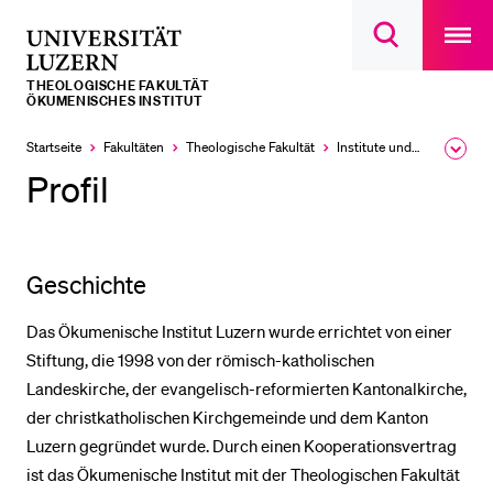
Open
main
Universität
Suchdialog
navigatio
LETZTE SUCHEN
öffnen
overlay
Luzern
THEOLOGISCHE FAKULTÄT
Sie haben noch keine Suche getätigt.
ÖKUMENISCHES INSTITUT
DIE UNI FÜR…
Startseite
Fakultäten
Theologische Fakultät
Institute und Forschungsstellen
Ausk
des
Profil
Schulklassen und Lehrpersonen
Brea
Men
Studien­interessierte
Studierende
Geschichte
Forschende
Das Ökumenische Institut Luzern wurde errichtet von einer
Mitarbeitende
Stiftung, die 1998 von der römisch-katholischen
Alumni
Landeskirche, der evangelisch-reformierten Kantonalkirche,
Stellensuchende
der christkatholischen Kirchgemeinde und dem Kanton
Luzern gegründet wurde. Durch einen Kooperationsvertrag
Förderer
ist das Ökumenische Institut mit der Theologischen Fakultät
Medien