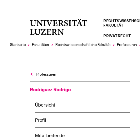
RECHTS­­WISSENS
Universität
FAKULTÄT
LETZTE SUCHEN
Luzern
PRIVATRECHT
Sie haben noch keine Suche getätigt.
Startseite
Fakultäten
Rechtswissenschaftliche Fakultät
Professuren
Professuren
Rodriguez Rodrigo
Übersicht
Profil
Mitarbeitende