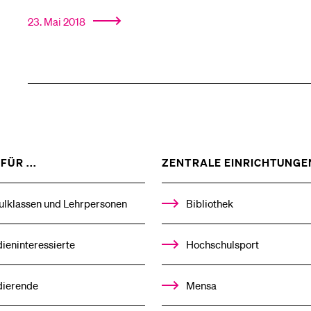
23. Mai 2018
ZEIGE
FÜR ...
ZENTRALE EINRICHTUNGE
DAS
%1$S
UNTERMENÜ
ulklassen und Lehrpersonen
Bibliothek
ieninteressierte
Hochschulsport
dierende
Mensa