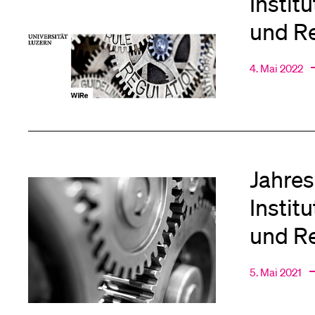
Instit
und R
4. Mai 2022
Jahres
Instit
und R
5. Mai 2021