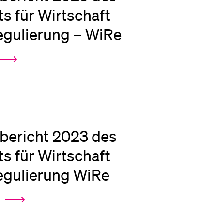
eldung und Zulassung
uts für Wirtschaft
egulierung – WiRe
bericht 2023 des
uts für Wirtschaft
egulierung WiRe
4