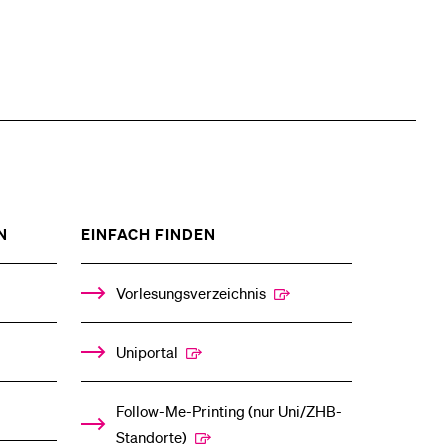
ZEIGE
ZEIGE
N
EINFACH FINDEN
DAS
DAS
%1$S
%1$S
UNTERMENÜ
UNTERMENÜ
Vorlesungsverzeichnis
Uniportal
Follow-Me-Printing­ ­(nur Uni/ZHB-
Standorte)