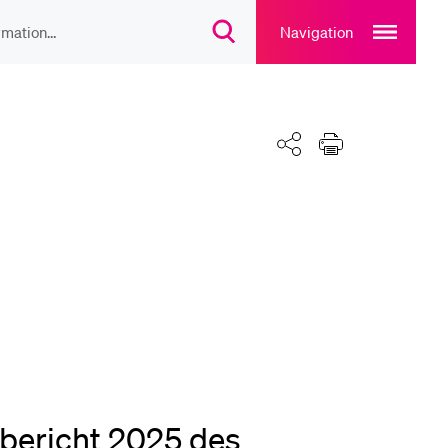
Open
main
Navigation
Suchdialog
navigation
öffnen
overlay
IEBTE INHALTE
lesungsverzeichnis
Teilen
Drucken
liothek
rtangebot
uplan Mensa
bericht 2025 des