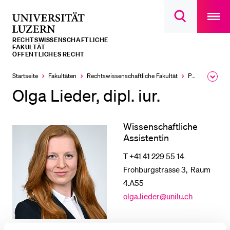
Open
main
Universität
Suchdialog
navigatio
LETZTE SUCHEN
öffnen
overlay
Luzern
RECHTS­­WISSENSCHAFTLICHE
Sie haben noch keine Suche getätigt.
FAKULTÄT
ÖFFENTLICHES RECHT
DIE UNI FÜR…
Startseite
Fakultäten
Rechtswissenschaftliche Fakultät
Professuren
Ausk
Schulklassen und Lehrpersonen
des
Olga Lieder, dipl. iur.
Brea
Studien­interessierte
Men
Studierende
Wissenschaftliche
Assistentin
Forschende
T +41 41 229 55 14
Mitarbeitende
Frohburgstrasse 3, Raum
Alumni
4.A55
Stellensuchende
olga.lieder@unilu.ch
Förderer
Medien