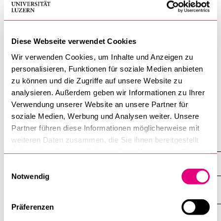
CV
BELIEBTE INHALTE
Diese Webseite verwendet Cookies
Vorlesungsverzeichnis
CV
Wir verwenden Cookies, um Inhalte und Anzeigen zu
Bibliothek
personalisieren, Funktionen für soziale Medien anbieten
Olga Lieder ist seit dem 1. Januar 2026 als wissenschafltiche
Sportangebot
zu können und die Zugriffe auf unsere Website zu
Assistentin bei den Lehrstühlen von Frau Prof. Karin Müller und
analysieren. Außerdem geben wir Informationen zu Ihrer
Menuplan Mensa
Herr Prof. Roland Norer tätig.
Verwendung unserer Website an unsere Partner für
Anmeldung und Zulassung
soziale Medien, Werbung und Analysen weiter. Unsere
Partner führen diese Informationen möglicherweise mit
weiteren Daten zusammen, die Sie ihnen bereitgestellt
Norer Roland
haben oder die sie im Rahmen Ihrer Nutzung der Dienste
Mitarbeitende
gesammelt haben.
Einwilligungsauswahl
Notwendig
Präferenzen
DIE UNI FÜR ...