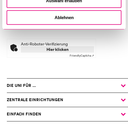
Auswahl erlauben
Senden
Ablehnen
Anti-Roboter-Verifizierung
Hier klicken
Friendly
Captcha ⇗
DIE UNI FÜR ...
ZEIGE
DAS
%1$S
UNTERMENÜ
ZENTRALE EINRICHTUNGEN
ZEIGE
DAS
%1$S
UNTERMENÜ
EINFACH FINDEN
ZEIGE
DAS
%1$S