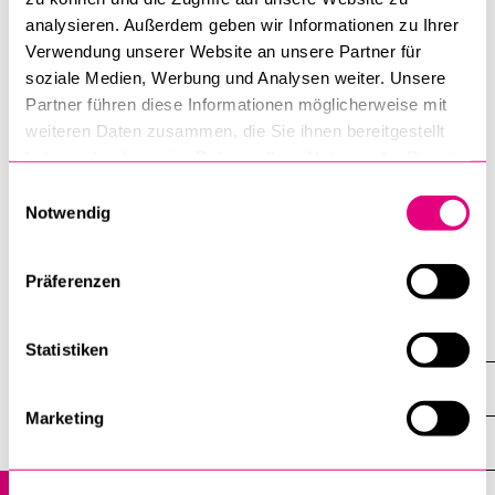
können Sie sich gerne an wenden.
analysieren. Außerdem geben wir Informationen zu Ihrer
Verwendung unserer Website an unsere Partner für
DATEIEN
soziale Medien, Werbung und Analysen weiter. Unsere
Flyer Luzeso 19. Zentrumstag
Partner führen diese Informationen möglicherweise mit
weiteren Daten zusammen, die Sie ihnen bereitgestellt
haben oder die sie im Rahmen Ihrer Nutzung der Dienste
gesammelt haben.
Luzerner Zentrum für Sozialversicherungsrecht
Einwilligungsauswahl
LuZeSo
Notwendig
Professur Hürzeler
Präferenzen
Hürzeler Marc
Statistiken
Veranstaltungen
Marketing
Agenda