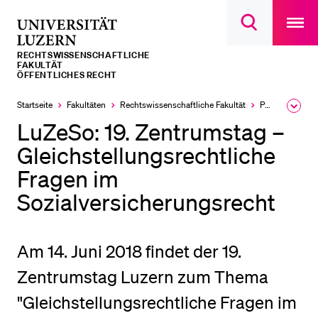
Open
main
Universität
Suchdialog
navigatio
LETZTE SUCHEN
öffnen
overlay
Luzern
RECHTS­­WISSENSCHAFTLICHE
Sie haben noch keine Suche getätigt.
FAKULTÄT
ÖFFENTLICHES RECHT
DIE UNI FÜR…
Startseite
Fakultäten
Rechtswissenschaftliche Fakultät
Professuren
Ausk
Schulklassen und Lehrpersonen
des
LuZeSo: 19. Zentrumstag –
Brea
Studien­interessierte
Men
Gleichstellungsrechtliche
Studierende
Fragen im
Forschende
Sozialversicherungsrecht
Mitarbeitende
Alumni
Am 14. Juni 2018 findet der 19.
Stellensuchende
Zentrumstag Luzern zum Thema
Förderer
"Gleichstellungsrechtliche Fragen im
Medien