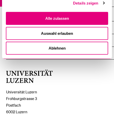
Archiv
Details zeigen
Alle zulassen
DIE UNI FÜR ...
ZEIGE
Auswahl erlauben
DAS
%1$S
UNTERMENÜ
ZENTRALE EINRICHTUNGEN
ZEIGE
DAS
Ablehnen
%1$S
UNTERMENÜ
EINFACH FINDEN
ZEIGE
DAS
%1$S
UNTERMENÜ
Universität
Luzern
Universität Luzern
Frohburgstrasse 3
Postfach
6002 Luzern