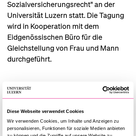
Sozialversicherungsrecht" an der
Universität Luzern statt. Die Tagung
BELIEBTE INHALTE
wird in Kooperation mit dem
Vorlesungsverzeichnis
Eidgenössischen Büro für die
Bibliothek
Gleichstellung von Frau und Mann
Sportangebot
durchgeführt.
Menuplan Mensa
Anmeldung und Zulassung
Datum:
14. Juni 2018
Zeit:
09.15 Uhr bis 17.15 Uhr
Ort:
Universität Luzern, Frohburgstrasse 3, 6002 Luzern
Diese Webseite verwendet Cookies
Die Anmeldungsmöglichkeiten erhalten Sie unter dem
Wir verwenden Cookies, um Inhalte und Anzeigen zu
personalisieren, Funktionen für soziale Medien anbieten
Menupunkt
"Anmeldung"
. Bei Fragen oder Unklarheiten
zu können und die Zugriffe auf unsere Website zu