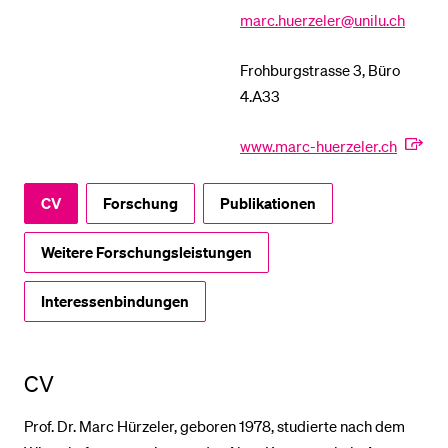
marc.huerzeler@unilu.ch
BELIEBTE INHALTE
Frohburgstrasse 3, Büro
Vorlesungsverzeichnis
4.A33
Bibliothek
www.marc-huerzeler.ch
Sportangebot
Menuplan Mensa
CV
Forschung
Publikationen
Anmeldung und Zulassung
Weitere Forschungsleistungen
Interessenbindungen
CV
Prof. Dr. Marc Hürzeler, geboren 1978, studierte nach dem