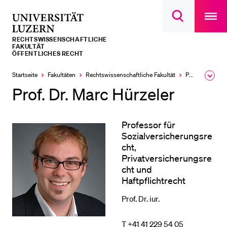
Open
main
Universität
Suchdialog
navigatio
LETZTE SUCHEN
öffnen
overlay
Luzern
RECHTS­­WISSENSCHAFTLICHE
Sie haben noch keine Suche getätigt.
FAKULTÄT
ÖFFENTLICHES RECHT
DIE UNI FÜR…
Startseite
Fakultäten
Rechtswissenschaftliche Fakultät
Professuren
Ausk
Schulklassen und Lehrpersonen
des
Prof. Dr. Marc Hürzeler
Brea
Studien­interessierte
Men
Studierende
Professor für
Sozialversicherungsre
Forschende
cht,
Mitarbeitende
Privatversicherungsre
cht und
Alumni
Haftpflichtrecht
Stellensuchende
Prof. Dr. iur.
Förderer
T +41 41 229 54 05
Medien