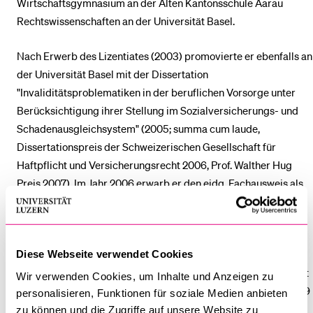
Wirtschaftsgymnasium an der Alten Kantonsschule Aarau
Rechtswissenschaften an der Universität Basel.
Nach Erwerb des Lizentiates (2003) promovierte er ebenfalls an
der Universität Basel mit der Dissertation
"Invaliditätsproblematiken in der beruflichen Vorsorge unter
Berücksichtigung ihrer Stellung im Sozialversicherungs- und
Schadenausgleichsystem" (2005; summa cum laude,
Dissertationspreis der Schweizerischen Gesellschaft für
Haftpflicht und Versicherungsrecht 2006, Prof. Walther Hug
Preis 2007). Im Jahr 2006 erwarb er den eidg. Fachausweis als
Sozialversicherungsfachmann.
Nach studienbegleitenden Tätigkeiten bei der SUVA und als
Dozent in der Erwachsenenbildung an einer Handelsschule,
Diese Webseite verwendet Cookies
arbeitete Marc Hürzeler von 2001 bis 2009 als Rechtskonsulent
Wir verwenden Cookies, um Inhalte und Anzeigen zu
bei den Helvetia Versicherungen, wo er anschliessend von 2009
personalisieren, Funktionen für soziale Medien anbieten
bis 2011 als Leiter Betrieb Kollektivleben tätig war.
zu können und die Zugriffe auf unsere Website zu