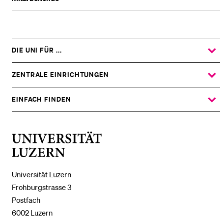
DIE UNI FÜR ...
ZEIGE
DAS
%1$S
UNTERMENÜ
ZENTRALE EINRICHTUNGEN
ZEIGE
DAS
%1$S
UNTERMENÜ
EINFACH FINDEN
ZEIGE
DAS
%1$S
UNTERMENÜ
Universität
Luzern
Universität Luzern
Frohburgstrasse 3
Postfach
6002 Luzern