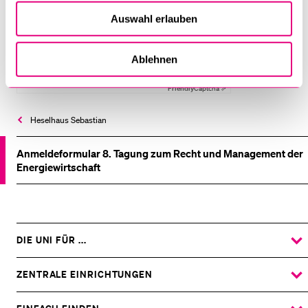
Auswahl erlauben
Ablehnen
Anti-Roboter-Verifizierung
Hier klicken
Friendly
Captcha ⇗
Heselhaus Sebastian
Anmeldeformular 8. Tagung zum Recht und Management der
Energiewirtschaft
DIE UNI FÜR ...
ZEIGE
DAS
%1$S
UNTERMENÜ
ZENTRALE EINRICHTUNGEN
ZEIGE
DAS
%1$S