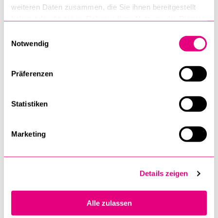
weiteren Daten zusammen, die Sie ihnen bereitgestellt
Ich nehme digital teil.
haben oder die sie im Rahmen Ihrer Nutzung der Dienste
Bitte Menü mit Fleisch
gesammelt haben.
Einwilligungsauswahl
Notwendig
Bitte vegetarisches Menü
Ich nehme am Apéro im Anschluss der Tagung teil.
Präferenzen
MIT DEM SENDEN DES FORMULARS AKZEPTIERE ICH DIE
TEILNAHMEBEDINGUNGEN UND DIE TAGUNGSBEBÜHR GEMÄSS
PROGRAMM.
*
Statistiken
ja
Marketing
BEMERKUNGEN
Details zeigen
Alle zulassen
Senden