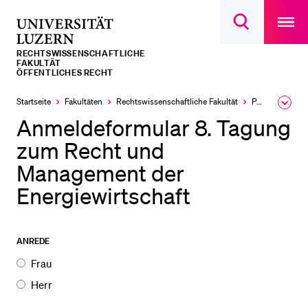
Open
main
Universität
Suchdialog
navigatio
LETZTE SUCHEN
öffnen
overlay
Luzern
RECHTS­­WISSENSCHAFTLICHE
Sie haben noch keine Suche getätigt.
FAKULTÄT
ÖFFENTLICHES RECHT
DIE UNI FÜR…
Startseite
Fakultäten
Rechtswissenschaftliche Fakultät
Professuren
Ausk
Schulklassen und Lehrpersonen
des
Anmeldeformular 8. Tagung
Brea
Studien­interessierte
Men
zum Recht und
Studierende
Management der
Forschende
Energiewirtschaft
Mitarbeitende
Alumni
RF_Heselhaus_8.
ANREDE
Stellensuchende
Tagung zum
Frau
Recht und
Förderer
Herr
Management der
Medien