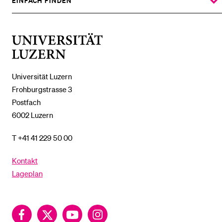
UNTERMENÜ
EINFACH FINDEN
ZEIGE
DAS
%1$S
UNTERMENÜ
Universität
Luzern
Universität Luzern
Frohburgstrasse 3
Postfach
6002 Luzern
T +41 41 229 50 00
Kontakt
Lageplan
Facebook
Twitter
YouTube
Instagram