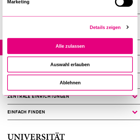
Marketing
Rodrigo Rodriguez zu "Familie zwischen Recht und Realität"
Details zeigen
Graham-Siegenthaler Barbara
Alle zulassen
Archiv
Auswahl erlauben
DIE UNI FÜR ...
Ablehnen
ZEIGE
DAS
%1$S
UNTERMENÜ
ZENTRALE EINRICHTUNGEN
ZEIGE
DAS
%1$S
UNTERMENÜ
EINFACH FINDEN
ZEIGE
DAS
%1$S
UNTERMENÜ
Universität