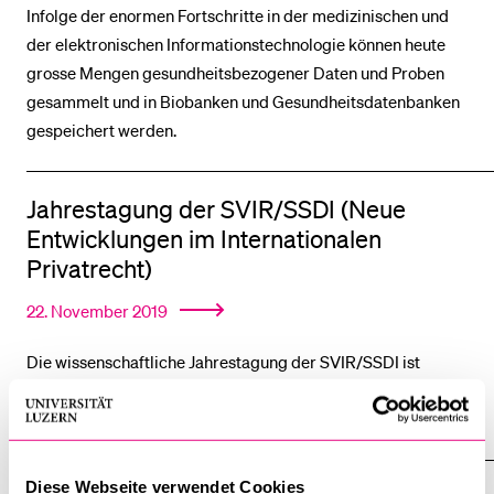
Infolge der enormen Fortschritte in der medizinischen und
der elektronischen Informationstechnologie können heute
BELIEBTE INHALTE
grosse Mengen gesundheitsbezogener Daten und Proben
gesammelt und in Biobanken und Gesundheitsdatenbanken
Vorlesungsverzeichnis
gespeichert werden.
Bibliothek
Sportangebot
Jahrestagung der SVIR/SSDI (Neue
Menuplan Mensa
Entwicklungen im Internationalen
Anmeldung und Zulassung
Privatrecht)
22. November 2019
Die wissenschaftliche Jahrestagung der SVIR/SSDI ist
dieses Jahr den neuesten Entwicklungen im Internationalen
Privatrecht gewidmet.
Diese Webseite verwendet Cookies