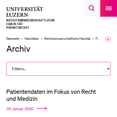
Open
main
Universität
Suchdialog
navigatio
LETZTE SUCHEN
öffnen
overlay
Luzern
RECHTS­­WISSENSCHAFTLICHE
Sie haben noch keine Suche getätigt.
FAKULTÄT
PRIVATRECHT
DIE UNI FÜR…
Startseite
Fakultäten
Rechtswissenschaftliche Fakultät
Professuren
Ausk
Schulklassen und Lehrpersonen
des
Archiv
Brea
Studien­interessierte
Men
Studierende
Forschende
Mitarbeitende
Alumni
Patientendaten im Fokus von Recht
und Medizin
Stellensuchende
Förderer
30. Januar 2020
Medien