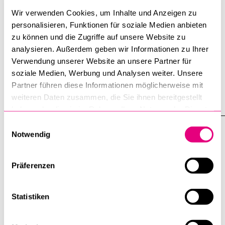
9. Luzerner Tag des
Wir verwenden Cookies, um Inhalte und Anzeigen zu
Stockwerkeigentums 2019
personalisieren, Funktionen für soziale Medien anbieten
19. November 2019
zu können und die Zugriffe auf unsere Website zu
analysieren. Außerdem geben wir Informationen zu Ihrer
Im 2019 wird die Tagung "Luzerner Tag des
Verwendung unserer Website an unsere Partner für
Stockwerkeigentums" zum neunten Mal durchgeführt. Das
soziale Medien, Werbung und Analysen weiter. Unsere
Thema der Tagung lautet: "Dienstbarkeiten und
Partner führen diese Informationen möglicherweise mit
Rechtsprechung".
weiteren Daten zusammen, die Sie ihnen bereitgestellt
haben oder die sie im Rahmen Ihrer Nutzung der Dienste
gesammelt haben.
Einwilligungsauswahl
Neue Professorinnen und Professoren
Notwendig
der Rechtswissenschaftlichen Fakultät
stellen sich vor
Präferenzen
25. April 2017
Statistiken
Vortragsabend 2: Prof. Dr. Andrea Opel, Prof. Dr. Barbara
Graham-Siegenthaler, Prof. Dr. Marc Hürzeler und Prof. Dr.