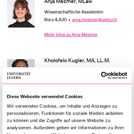
Anja Mesmer, MLaw
Wissenschaftliche Assistentin
Büro 4.A30 •
anja.mesmer@unilu.ch
Mehr Infos zu Anja Mesmer
Kholofelo Kugler, MA, LL.M.
Doktorandin
Mehr Infos zu Kholofelo Kugler
Diese Webseite verwendet Cookies
Wir verwenden Cookies, um Inhalte und Anzeigen zu
Kristin Jung, BSc FH
personalisieren, Funktionen für soziale Medien anbieten
zu können und die Zugriffe auf unsere Website zu
Hilfsassistentin
analysieren. Außerdem geben wir Informationen zu Ihrer
Raum INS-2 •
kristin.jung@unilu.ch