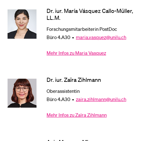
Dr. iur. María Vásquez Callo-Müller,
LL.M.
BELIEBTE INHALTE
Forschungsmitarbeiterin PostDoc
Vorlesungsverzeichnis
Büro 4.A30 •
maria.vasquez@unilu.ch
Bibliothek
Sportangebot
Mehr Infos zu Maria Vasquez
Menuplan Mensa
Anmeldung und Zulassung
Dr. iur. Zaïra Zihlmann
Oberassistentin
Büro 4.A30 •
zaira.zihlmann@unilu.ch
Mehr Infos zu Zaïra Zihlmann