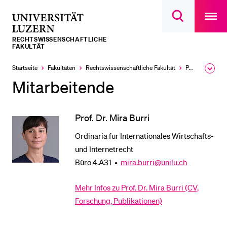
Open
main
Universität
Suchdialog
navigatio
LETZTE SUCHEN
öffnen
overlay
Luzern
RECHTS­­WISSENSCHAFTLICHE
Sie haben noch keine Suche getätigt.
FAKULTÄT
DIE UNI FÜR…
Startseite
Fakultäten
Rechtswissenschaftliche Fakultät
Professuren
Ausk
des
Mitarbeitende
Schulklassen und Lehrpersonen
Brea
Men
Studien­interessierte
Prof. Dr. Mira Burri
Studierende
Ordinaria für Internationales Wirtschafts-
Forschende
und Internetrecht
Mitarbeitende
Büro 4.A31 •
mira.burri@unilu.ch
Alumni
Mehr Infos zu Prof. Dr. Mira Burri (CV,
Stellensuchende
Forschung, Publikationen)
Förderer
Medien