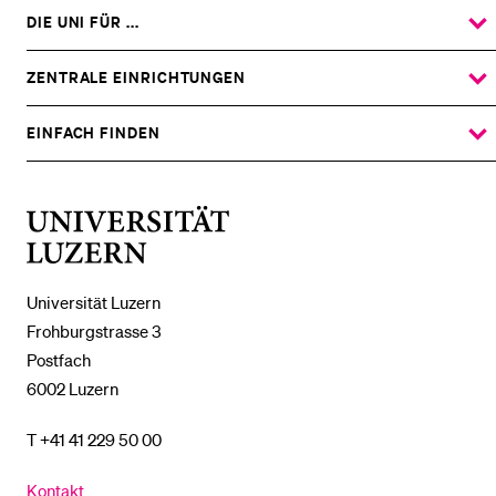
DIE UNI FÜR ...
ZEIGE
DAS
%1$S
UNTERMENÜ
ZENTRALE EINRICHTUNGEN
ZEIGE
DAS
%1$S
UNTERMENÜ
EINFACH FINDEN
ZEIGE
DAS
%1$S
UNTERMENÜ
Universität
Luzern
Universität Luzern
Frohburgstrasse 3
Postfach
6002 Luzern
T +41 41 229 50 00
Kontakt