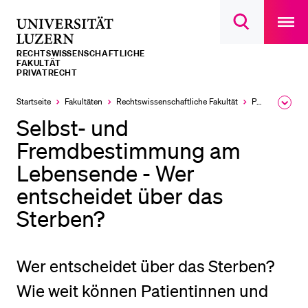
Open
main
Universität
Suchdialog
navigatio
LETZTE SUCHEN
öffnen
overlay
Luzern
RECHTS­­WISSENSCHAFTLICHE
Sie haben noch keine Suche getätigt.
FAKULTÄT
PRIVATRECHT
DIE UNI FÜR…
Startseite
Fakultäten
Rechtswissenschaftliche Fakultät
Professuren
Ausk
Schulklassen und Lehrpersonen
des
Selbst- und
Brea
Studien­interessierte
Men
Fremdbestimmung am
Studierende
Lebensende - Wer
Forschende
entscheidet über das
Mitarbeitende
Sterben?
Alumni
Stellensuchende
Wer entscheidet über das Sterben?
Förderer
Wie weit können Patientinnen und
Medien