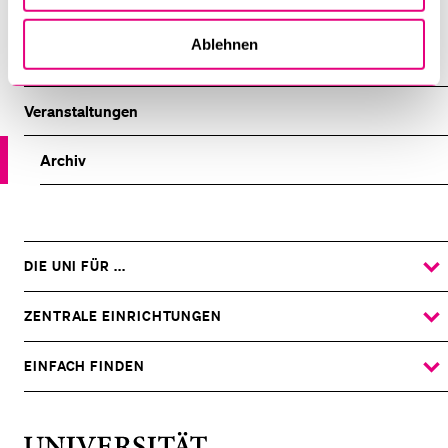
Ablehnen
Aebi-Müller Regina E.
Veranstaltungen
Archiv
DIE UNI FÜR ...
ZEIGE
DAS
%1$S
UNTERMENÜ
ZENTRALE EINRICHTUNGEN
ZEIGE
DAS
%1$S
UNTERMENÜ
EINFACH FINDEN
ZEIGE
DAS
%1$S
UNTERMENÜ
Universität