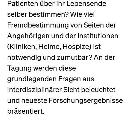
Patienten über ihr Lebensende
selber bestimmen? Wie viel
BELIEBTE INHALTE
Fremdbestimmung von Seiten der
Vorlesungsverzeichnis
Angehörigen und der Institutionen
Bibliothek
(Kliniken, Heime, Hospize) ist
Sportangebot
notwendig und zumutbar? An der
Menuplan Mensa
Tagung werden diese
Anmeldung und Zulassung
grundlegenden Fragen aus
interdisziplinärer Sicht beleuchtet
und neueste Forschungsergebnisse
präsentiert.