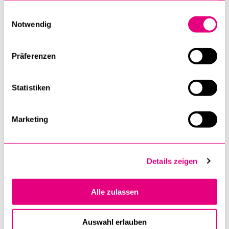
gesammelt haben.
Einwilligungsauswahl
Notwendig
Bei inhaltlichen Fragen zur Tagung steht Ihnen gerne Frau
Dr. iur. Bianka Dörr zur Verfügung,
bianka.doerr@unilu.ch.
Präferenzen
Flyer zur Tagung
Statistiken
Mit freundlicher Unterstützung folgender Institutionen:
Marketing
SAMW
Schweizerische Akademie der Medizinischen
Wissenschaften
Details zeigen
FOKO
Forschungskommission der Universität Luzern
Alle zulassen
Auswahl erlauben
Weiterbildung Recht
Professur Aebi-Müller