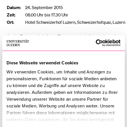
Datum:
24. September 2015
Zeit:
08.00 Uhr bis 17.30 Uhr
Ort:
Hotel Schweizerhof Luzern, Schweizerhofquai, Luzern
An der Tagung wird dieses Thema aus rechtlicher wie auch
medizinischer, ethischer und sozialwissenschaftlicher
Perspektive beleuchtet.
Des weiteren werden die Ergebnisse der beiden im Rahmen
Diese Webseite verwendet Cookies
des Nationalen Forschungsprogramms "Lebensende" (NFP
Wir verwenden Cookies, um Inhalte und Anzeigen zu
67) geförderten Forschungsprojekte vorgestellt:
personalisieren, Funktionen für soziale Medien anbieten
zu können und die Zugriffe auf unsere Website zu
Prof. Regina Aebi-Müller
: "Selbstbestimmung am
analysieren. Außerdem geben wir Informationen zu Ihrer
Lebensende"
Verwendung unserer Website an unsere Partner für
soziale Medien, Werbung und Analysen weiter. Unsere
Partner führen diese Informationen möglicherweise mit
Prof. Bernhard Rütsche
&
Prof. Regina Kiener
:
weiteren Daten zusammen, die Sie ihnen bereitgestellt
"Regulierung von Entscheiden am Lebensende"
haben oder die sie im Rahmen Ihrer Nutzung der Dienste