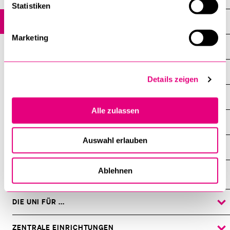
Statistiken
Studium
Marketing
Forschung
News
Details zeigen
Veranstaltungen
Alle zulassen
Weiterbildung
Auswahl erlauben
BmEL / Law Track
Ablehnen
DIE UNI FÜR ...
ZEIGE
DAS
%1$S
UNTERMENÜ
ZENTRALE EINRICHTUNGEN