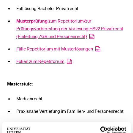
Falllösung Bachelor Privatrecht
BELIEBTE INHALTE
Musterprüfung
zum Repetitorium/zur
Vorlesungsverzeichnis
Prüfungsvorbereitung der Vorlesung HS22 Privatrecht
(Einleitung ZGB und Personenrecht)
Bibliothek
Sportangebot
Fälle Repetitorium mit Musterlösungen
Menuplan Mensa
Folien zum Repetitorium
Anmeldung und Zulassung
Masterstufe
:
Medizinrecht
Praxisnahe Vertiefung im Familien- und Personenrecht
Master-Blockveranstaltungen