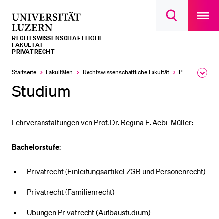
Open
main
Universität
Suchdialog
navigatio
LETZTE SUCHEN
öffnen
overlay
Luzern
RECHTS­­WISSENSCHAFTLICHE
Sie haben noch keine Suche getätigt.
FAKULTÄT
PRIVATRECHT
DIE UNI FÜR…
Startseite
Fakultäten
Rechtswissenschaftliche Fakultät
Professuren
Ausk
Schulklassen und Lehrpersonen
des
Studium
Brea
Studien­interessierte
Men
Studierende
Lehrveranstaltungen von Prof. Dr. Regina E. Aebi-Müller:
Forschende
Bachelorstufe
:
Mitarbeitende
Alumni
Privatrecht (Einleitungsartikel ZGB und Personenrecht)
Stellensuchende
Privatrecht (Familienrecht)
Förderer
Übungen Privatrecht (Aufbaustudium)
Medien