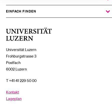
ZEIGE
DAS
%1$S
UNTERMENÜ
EINFACH FINDEN
ZEIGE
DAS
%1$S
UNTERMENÜ
Universität
Luzern
Universität Luzern
Frohburgstrasse 3
Postfach
6002 Luzern
T +41 41 229 50 00
Kontakt
Lageplan