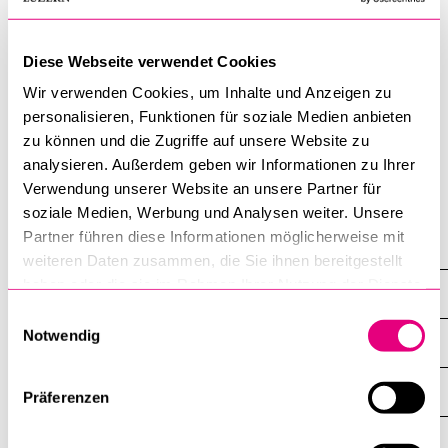
►►
Einführung Masterarbeit
Diese Webseite verwendet Cookies
►►
Link zum Video
Wir verwenden Cookies, um Inhalte und Anzeigen zu
personalisieren, Funktionen für soziale Medien anbieten
Aktuelles Semester
zu können und die Zugriffe auf unsere Website zu
analysieren. Außerdem geben wir Informationen zu Ihrer
Alle Semester ab 2005
Verwendung unserer Website an unsere Partner für
soziale Medien, Werbung und Analysen weiter. Unsere
Partner führen diese Informationen möglicherweise mit
Professuren
weiteren Daten zusammen, die Sie ihnen bereitgestellt
haben oder die sie im Rahmen Ihrer Nutzung der Dienste
Aebi-Müller Regina E.
gesammelt haben.
Einwilligungsauswahl
Notwendig
Übersicht
Profil
Präferenzen
Mitarbeitende