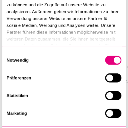
in Wirtschaftsrecht ab. Anschliessend startete sie im Sommer
zu können und die Zugriffe auf unsere Website zu
2023 das Master-Studium an der Universität Luzern. Mitte 2024
analysieren. Außerdem geben wir Informationen zu Ihrer
trat sie ihre Stelle als studentische Forschungsmitarbeiterin
Verwendung unserer Website an unsere Partner für
SNF am Lehrstuhl von Prof. Dr. Regina Aebi-Müller an und
soziale Medien, Werbung und Analysen weiter. Unsere
unterstützt das lehrstuhl- und universitätsübergreifende
Partner führen diese Informationen möglicherweise mit
Forschungsteam. Anfang 2026 schloss Nicole Erdösi ihr
weiteren Daten zusammen, die Sie ihnen bereitgestellt
Studium mit dem Master of Law (MLaw) ab.
haben oder die sie im Rahmen Ihrer Nutzung der Dienste
gesammelt haben.
Einwilligungsauswahl
Seit März 2026 arbeitet Nicole Erdösi als
Notwendig
Forschungsmitarbeiterin SNF und wissenschaftliche Assistentin
an der Universität Luzern am Lehrstuhl für Privatrecht und
Präferenzen
Privatrechtsvergleichung bei Prof. Dr. iur. Regina E. Aebi-Müller.
Neben ihrer Tätigkeit am Lehrstuhl widmet sie sich ihrem
Statistiken
Dissertationsprojekt, dass sich mit medizinischen
Zwangsmassnahmen befasst.
Marketing
Aebi-Müller Regina E.