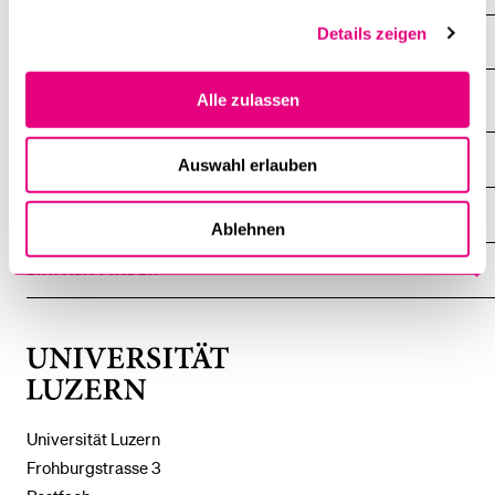
Details zeigen
Mitarbeitende
Alle zulassen
DIE UNI FÜR ...
Auswahl erlauben
ZEIGE
DAS
%1$S
UNTERMENÜ
ZENTRALE EINRICHTUNGEN
ZEIGE
Ablehnen
DAS
%1$S
UNTERMENÜ
EINFACH FINDEN
ZEIGE
DAS
%1$S
UNTERMENÜ
Universität
Luzern
Universität Luzern
Frohburgstrasse 3