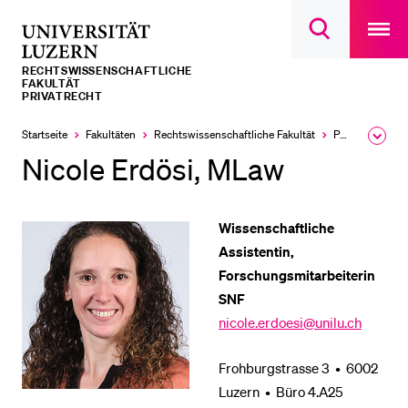
Open
main
Universität
Suchdialog
navigatio
LETZTE SUCHEN
öffnen
overlay
Luzern
RECHTS­­WISSENSCHAFTLICHE
Sie haben noch keine Suche getätigt.
FAKULTÄT
PRIVATRECHT
DIE UNI FÜR…
Startseite
Fakultäten
Rechtswissenschaftliche Fakultät
Professuren
Ausk
Schulklassen und Lehrpersonen
des
Nicole Erdösi, MLaw
Brea
Studien­interessierte
Men
Studierende
Wissenschaftliche
Forschende
Assistentin,
Forschungsmitarbeiterin
Mitarbeitende
SNF
Alumni
nicole.erdoesi@unilu.ch
Stellensuchende
Frohburgstrasse 3 • 6002
Förderer
Luzern • Büro 4.A25
Medien