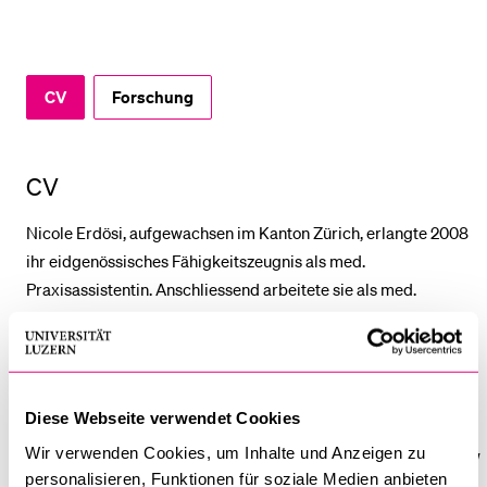
BELIEBTE INHALTE
CV
Forschung
Vorlesungsverzeichnis
Bibliothek
Sportangebot
CV
Menuplan Mensa
Nicole Erdösi, aufgewachsen im Kanton Zürich, erlangte 2008
Anmeldung und Zulassung
ihr eidgenössisches Fähigkeitszeugnis als med.
Praxisassistentin. Anschliessend arbeitete sie als med.
Praxisassistentin und Ausbildnerin in einer Hausarztpraxis in
Uster, bis sie 2016 in ein Regionalspital wechselte. Dort konnte
sie Mitte 2017 ein Case Management sowie die Co-
Sekretariatsteamleitung übernehmen. Ab 2019 absolvierte sie
Diese Webseite verwendet Cookies
die wirtschaftliche BM2 in Zürich. Das anschliessende
Wir verwenden Cookies, um Inhalte und Anzeigen zu
Wirtschaftsrechtsstudium schloss sie 2023 mit dem BSc ZHAW
personalisieren, Funktionen für soziale Medien anbieten