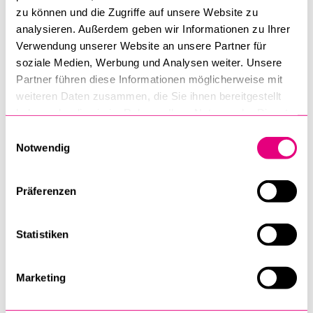
Ich gebe gerne ein Statement für die Uni-Website ab
zu können und die Zugriffe auf unsere Website zu
Mein Statement darf mit meinem LinkedIn-Profil verlinkt
analysieren. Außerdem geben wir Informationen zu Ihrer
werden
Verwendung unserer Website an unsere Partner für
soziale Medien, Werbung und Analysen weiter. Unsere
Ich habe keine LinkedIN Profil
Partner führen diese Informationen möglicherweise mit
Ich stelle gerne ein passendes Foto zur Verfügung
weiteren Daten zusammen, die Sie ihnen bereitgestellt
Ich habe kein Interesse an einer Veröffentlichung
haben oder die sie im Rahmen Ihrer Nutzung der Dienste
gesammelt haben.
Einwilligungsauswahl
Notwendig
Absenden
Präferenzen
Statistiken
Anti-Roboter-Verifizierung
Hier klicken
Friendly
Captcha ⇗
Marketing
KarriereJUS