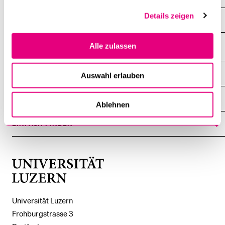
Details zeigen
Karriere-Workshops
Alle zulassen
DIE UNI FÜR ...
Auswahl erlauben
ZEIGE
DAS
%1$S
UNTERMENÜ
ZENTRALE EINRICHTUNGEN
ZEIGE
Ablehnen
DAS
%1$S
UNTERMENÜ
EINFACH FINDEN
ZEIGE
DAS
%1$S
UNTERMENÜ
Universität
Luzern
Universität Luzern
Frohburgstrasse 3