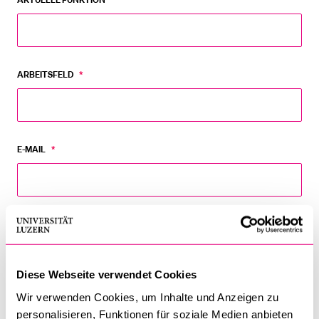
BELIEBTE INHALTE
Vorlesungsverzeichnis
ARBEITSFELD
*
Bibliothek
Sportangebot
Menuplan Mensa
E-MAIL
*
Anmeldung und Zulassung
TELEFONNUMMER (MOBIL)
*
Diese Webseite verwendet Cookies
Wir verwenden Cookies, um Inhalte und Anzeigen zu
BITTE ANKREUZEN (MEHRFACHAUSWAHL MÖGLICH)
*
personalisieren, Funktionen für soziale Medien anbieten