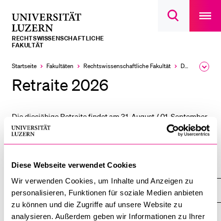
Open
main
Universität
Suchdialog
navigatio
LETZTE SUCHEN
öffnen
overlay
Luzern
RECHTS­­WISSENSCHAFTLICHE
Sie haben noch keine Suche getätigt.
FAKULTÄT
DIE UNI FÜR…
Startseite
Fakultäten
Rechtswissenschaftliche Fakultät
Dekanat
Ausk
des
Retraite 2026
Schulklassen und Lehrpersonen
Brea
Men
Studien­interessierte
Die diesjähige Retraite findet am 31. August / 01. September
Studierende
im Seminarhotel Rigi in Weggis statt.
Forschende
Mitarbeitende
Diese Webseite verwendet Cookies
Rechtswissenschaftliche Fakultät
Alumni
Wir verwenden Cookies, um Inhalte und Anzeigen zu
Stellensuchende
Dekanat
personalisieren, Funktionen für soziale Medien anbieten
Förderer
zu können und die Zugriffe auf unsere Website zu
analysieren. Außerdem geben wir Informationen zu Ihrer
Medien