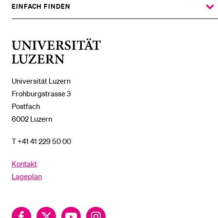
%1$S
UNTERMENÜ
EINFACH FINDEN
ZEIGE
DAS
%1$S
UNTERMENÜ
Universität
Luzern
Universität Luzern
Frohburgstrasse 3
Postfach
6002 Luzern
T +41 41 229 50 00
Kontakt
Lageplan
Facebook
Twitter
YouTube
Instagram