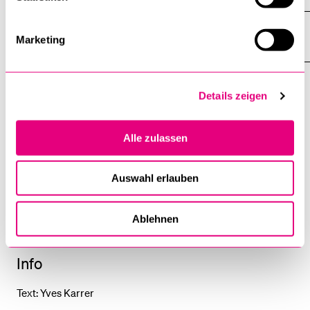
Religiöse Tradition
Marketing
Details zeigen
Links
Alle zulassen
Homepage der Kirche in Meyrin
Koptisch-orthodoxe Kirche in der Schweiz
Auswahl erlauben
Koptisch-orthodoxe Kirche in der Deutschschweiz
Ablehnen
Info
Text: Yves Karrer