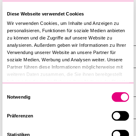
Erste Idee bis
10 Jahre
Diese Webseite verwendet Cookies
Einweihung:
Wir verwenden Cookies, um Inhalte und Anzeigen zu
personalisieren, Funktionen für soziale Medien anbieten
Alle anzeigen
zu können und die Zugriffe auf unsere Website zu
Alle
analysieren. Außerdem geben wir Informationen zu Ihrer
Sektionen
des
Verwendung unserer Website an unsere Partner für
Lage
Akkordeo
soziale Medien, Werbung und Analysen weiter. Unsere
öffnen
Partner führen diese Informationen möglicherweise mit
weiteren Daten zusammen, die Sie ihnen bereitgestellt
Baugeschichte und Grund der
haben oder die sie im Rahmen Ihrer Nutzung der Dienste
Sichtbarmachung
gesammelt haben.
Einwilligungsauswahl
Notwendig
Gesichter zum Gebäude
Präferenzen
Nachbarschaft und Konflikte
Statistiken