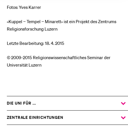
Fotos: Yves Karrer
«Kuppel − Tempel − Minarett» ist ein Projekt des Zentrums
Religionsforschung Luzern
Letzte Bearbeitung: 18. 4. 2015
© 2009-2015 Religionswissenschaftliches Seminar der
Universität Luzern
DIE UNI FÜR ...
ZEIGE
DAS
%1$S
UNTERMENÜ
ZENTRALE EINRICHTUNGEN
ZEIGE
DAS