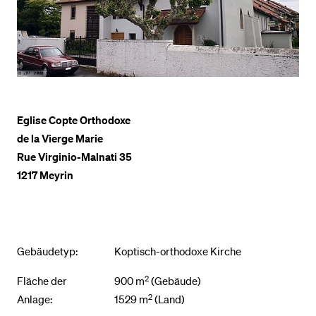
BELIEBTE INHALTE
Vorlesungsverzeichnis
Bibliothek
Sportangebot
Eglise Copte Orthodoxe
de la Vierge Marie
Menuplan Mensa
Rue Virginio-Malnati 35
Anmeldung und Zulassung
1217 Meyrin
Gebäudetyp:
Koptisch-orthodoxe Kirche
2
Fläche der
900 m
(Gebäude)
2
Anlage:
1529 m
(Land)