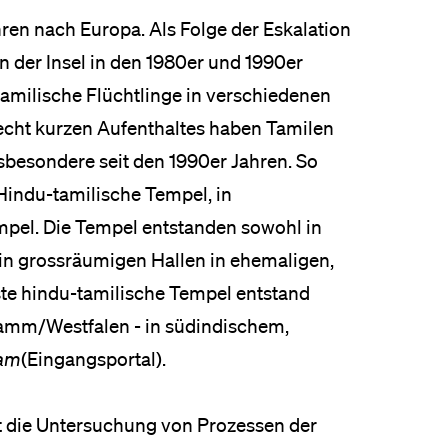
eldung und Zulassung
ren nach Europa. Als Folge der Eskalation
n der Insel in den 1980er und 1990er
tamilische Flüchtlinge in verschiedenen
recht kurzen Aufenthaltes haben Tamilen
sbesondere seit den 1990er Jahren. So
Hindu-tamilische Tempel, in
empel. Die Tempel entstanden sowohl in
 in grossräumigen Hallen in ehemaligen,
te hindu-tamilische Tempel entstand
amm/Westfalen - in südindischem,
am
(Eingangsportal).
 die Untersuchung von Prozessen der