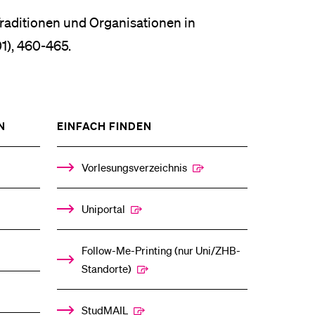
Traditionen und Organisationen in
01), 460-465.
ZEIGE
ZEIGE
N
EINFACH FINDEN
DAS
DAS
%1$S
%1$S
UNTERMENÜ
UNTERMENÜ
Vorlesungsverzeichnis
Uniportal
Follow-Me-Printing­ ­(nur Uni/ZHB-
Standorte)
StudMAIL