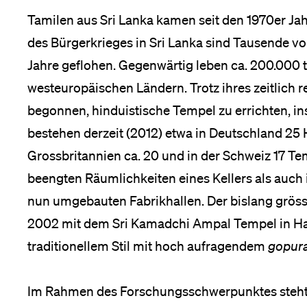
Forschende
Anm
Tamilen aus Sri Lanka kamen seit den 1970er Jah
des Bürgerkrieges in Sri Lanka sind Tausende vo
Jahre geflohen. Gegenwärtig leben ca. 200.000 
Mitarbeitende
westeuropäischen Ländern. Trotz ihres zeitlich 
begonnen, hinduistische Tempel zu errichten, in
bestehen derzeit (2012) etwa in Deutschland 25 
Alumni
Grossbritannien ca. 20 und in der Schweiz 17 T
beengten Räumlichkeiten eines Kellers als auch
nun umgebauten Fabrikhallen. Der bislang gröss
Stellensuchende
2002 mit dem Sri Kamadchi Ampal Tempel in H
traditionellem Stil mit hoch aufragendem
gopur
Förderer
Im Rahmen des Forschungsschwerpunktes steht