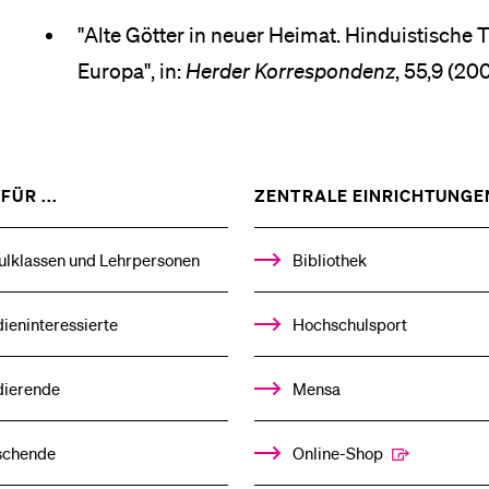
"Alte Götter in neuer Heimat. Hinduistische 
Europa", in:
Herder Korrespondenz
, 55,9 (20
ZEIGE
FÜR ...
ZENTRALE EINRICHTUNGE
DAS
%1$S
UNTERMENÜ
ulklassen und Lehrpersonen
Bibliothek
ieninteressierte
Hochschulsport
dierende
Mensa
schende
Online-Shop