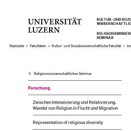
KULTUR- UND SOZIA
Universität
WISSENSCHAFTLI
LETZTE SUCHEN
Luzern
RELIGIONSWISSE
Sie haben noch keine Suche getätigt.
SEMINAR
Startseite
Fakultäten
Kultur- und Sozial­­wissenschaftliche Fakultät
In
Religions­wissenschaftliches Seminar
Forschung
Zwischen Intensivierung und Relativierung.
Wandel von Religion in Flucht und Migration
Representation of religious diversity