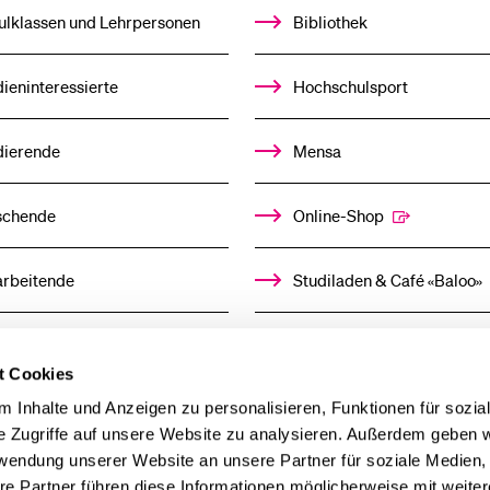
UNTERMENÜ
ulklassen und Lehrpersonen
Bibliothek
ieninteressierte
Hochschulsport
dierende
Mensa
schende
Online-Shop
arbeitende
Studiladen & Café «Baloo»
mni
Kindertagesstätte
t Cookies
llensuchende
 Inhalte und Anzeigen zu personalisieren, Funktionen für sozia
e Zugriffe auf unsere Website zu analysieren. Außerdem geben w
rwendung unserer Website an unsere Partner für soziale Medien
derer
re Partner führen diese Informationen möglicherweise mit weite