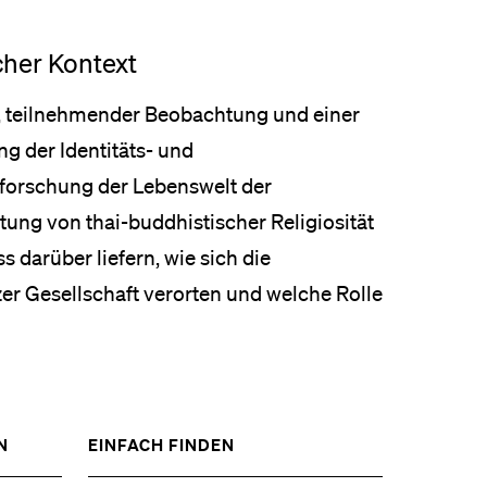
cher Kontext
ews, teilnehmender Beobachtung und einer
g der Identitäts- und
rforschung der Lebenswelt der
ung von thai-buddhistischer Religiosität
s darüber liefern, wie sich die
er Gesellschaft verorten und welche Rolle
ZEIGE
ZEIGE
N
EINFACH FINDEN
DAS
DAS
%1$S
%1$S