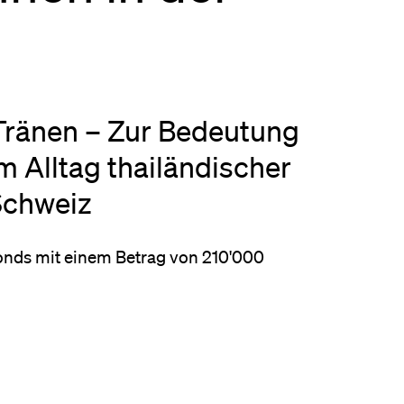
eldung und Zulassung
Tränen – Zur Bedeutung
m Alltag thailändischer
Schweiz
onds mit einem Betrag von 210'000