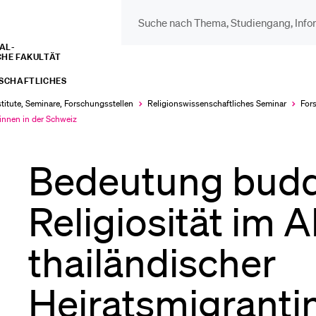
L­­­
CHE FAKULTÄT
DIE UNI FÜR…
BEL
NSCHAFTLICHES
Schulklassen und
Vor
stitute, Seminare, Forschungsstellen
Religions­wissenschaftliches Seminar
For
tinnen in der Schweiz
Lehrpersonen
Bib
Bedeutung budd
Studien­interessierte
Religiosität im A
Spo
thailändischer
Studierende
Men
Heiratsmigranti