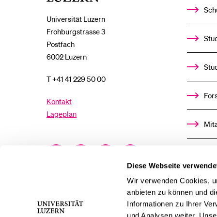
Sch
Universität Luzern
Frohburgstrasse 3
Stud
Postfach
6002 Luzern
Stu
T +41 41 229 50 00
For
Kontakt
Lageplan
Mit
Facebook
Twitter
YouTube
Instagram
Alu
Diese Webseite verwende
LinkedIn
TikTok
Bluesky
Ste
Wir verwenden Cookies, um
anbieten zu können und di
Informationen zu Ihrer Ve
För
und Analysen weiter. Unse