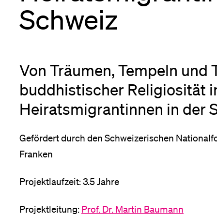
Forschende
Schweiz
Anm
Mitarbeitende
Von Träumen, Tempeln und 
buddhistischer Religiosität i
Alumni
Heiratsmigrantinnen in der 
Gefördert durch den Schweizerischen Nationalf
Stellensuchende
Franken
Projektlaufzeit: 3.5 Jahre
Förderer
Projektleitung:
Prof. Dr. Martin Baumann