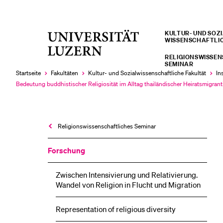
KULTUR- UND SOZIA
Universität
WISSENSCHAFTLI
LETZTE SUCHEN
Luzern
RELIGIONSWISSE
Sie haben noch keine Suche getätigt.
SEMINAR
Startseite
Fakultäten
Kultur- und Sozial­­wissenschaftliche Fakultät
In
Bedeutung buddhistischer Religiosität im Alltag thailändischer Heiratsmigran
Aktuell
ausgewählt
Religions­wissenschaftliches Seminar
Forschung
Zwischen Intensivierung und Relativierung.
Wandel von Religion in Flucht und Migration
Representation of religious diversity