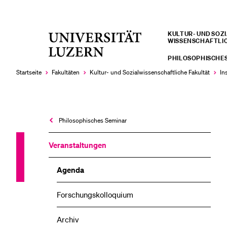
KULTUR- UND SOZIA
Universität
WISSENSCHAFTLI
LETZTE SUCHEN
Luzern
PHILOSOPHISCHES
Sie haben noch keine Suche getätigt.
Startseite
Fakultäten
Kultur- und Sozial­­wissenschaftliche Fakultät
In
Philosophisches Seminar
Veranstaltungen
Agenda
Forschungskolloquium
Archiv