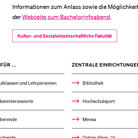
Informationen zum Anlass sowie die Möglichkeit,
Medien
der
Webseite zum Bachelorinfoabend.
Kultur- und Sozialwissenschaftliche Fakultät
ZEIGE
FÜR ...
ZENTRALE EINRICHTUNGE
DAS
%1$S
UNTERMENÜ
ulklassen und Lehrpersonen
Bibliothek
ieninteressierte
Hochschulsport
dierende
Mensa
schende
Online-Shop