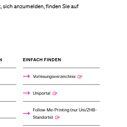
 sich anzumelden, finden Sie auf
ZEIGE
ZEIGE
N
EINFACH FINDEN
DAS
DAS
%1$S
%1$S
UNTERMENÜ
UNTERMENÜ
Vorlesungsverzeichnis
Uniportal
Follow-Me-Printing­ ­(nur Uni/ZHB-
Standorte)