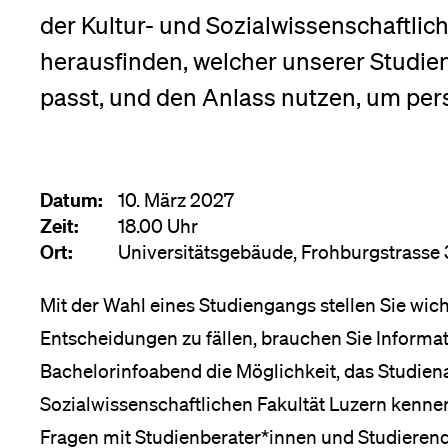
Forschende
der Kultur- und Sozialwissenschaftlic
Anm
herausfinden, welcher unserer Studi
passt, und den Anlass nutzen, um per
Mitarbeitende
Alumni
Datum:
10. März 2027
Zeit:
18.00 Uhr
Ort:
Universitätsgebäude, Frohburgstrasse 
Stellensuchende
Mit der Wahl eines Studiengangs stellen Sie wi
Entscheidungen zu fällen, brauchen Sie Informa
Bachelorinfoabend die Möglichkeit, das Studien
Förderer
Sozialwissenschaftlichen Fakultät Luzern kennen
Fragen mit Studienberater*innen und Studierend