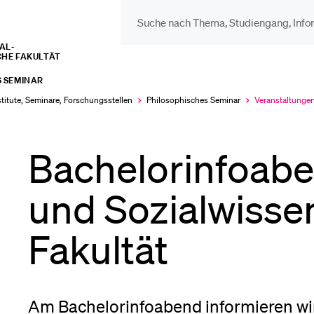
L­­­
CHE FAKULTÄT
DIE UNI FÜR…
BEL
 SEMINAR
Schulklassen und
Vor
stitute, Seminare, Forschungsstellen
Philosophisches Seminar
Veranstaltunge
Aktuell
ausgewählt
Lehrpersonen
Bachelorinfoabe
Bib
Studien­interessierte
und Sozialwisse
Spo
Fakultät
Studierende
Men
Am Bachelorinfoabend informieren wi