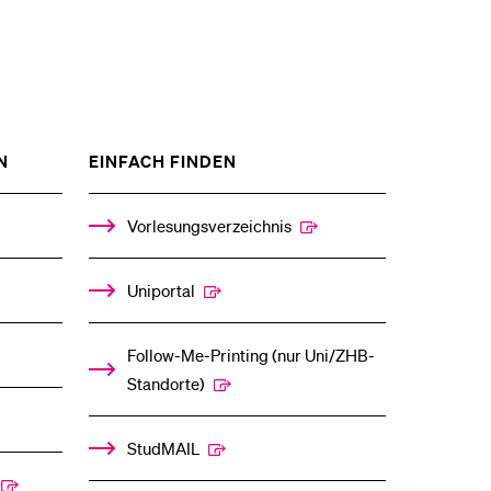
ZEIGE
ZEIGE
N
EINFACH FINDEN
DAS
DAS
%1$S
%1$S
UNTERMENÜ
UNTERMENÜ
Vorlesungsverzeichnis
Uniportal
Follow-Me-Printing­ ­(nur Uni/ZHB-
Standorte)
StudMAIL