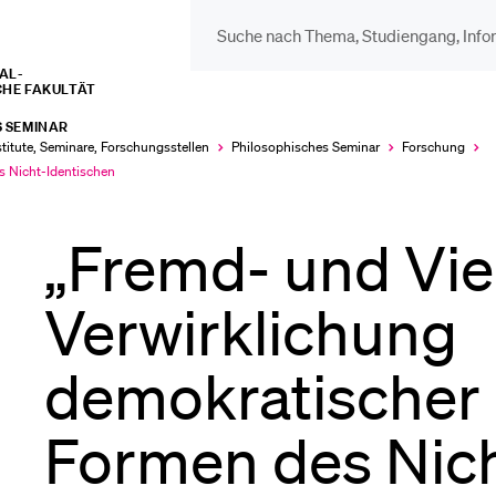
L­­­
CHE FAKULTÄT
DIE UNI FÜR…
BEL
 SEMINAR
stitute, Seminare, Forschungsstellen
Philosophisches Seminar
Forschung
Schulklassen und
Vor
es Nicht-Identischen
Lehrpersonen
„Fremd- und Viel
Bib
Studien­interessierte
Verwirklichung
Spo
demokratischer F
Studierende
Men
Formen des Nich