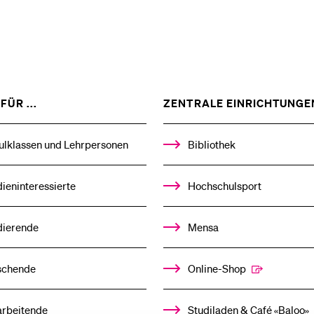
ZEIGE
FÜR ...
ZENTRALE EINRICHTUNGE
DAS
%1$S
UNTERMENÜ
ulklassen und Lehrpersonen
Bibliothek
ieninteressierte
Hochschulsport
dierende
Mensa
schende
Online-Shop
arbeitende
Studiladen & Café «Baloo»