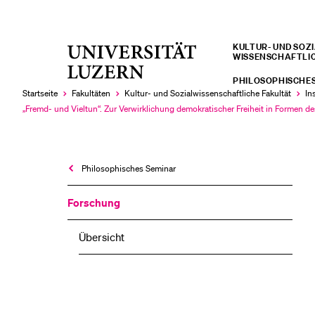
KULTUR- UND SOZIA
Universität
WISSENSCHAFTLI
LETZTE SUCHEN
Luzern
PHILOSOPHISCHES
Sie haben noch keine Suche getätigt.
Startseite
Fakultäten
Kultur- und Sozial­­wissenschaftliche Fakultät
In
„Fremd- und Vieltun“. Zur Verwirklichung demokratischer Freiheit in Formen d
Aktuell
ausgewählt
Philosophisches Seminar
Forschung
Übersicht