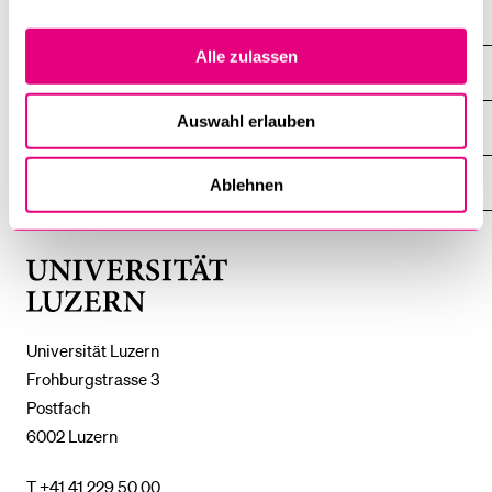
Alle zulassen
DIE UNI FÜR ...
ZEIGE
DAS
%1$S
Auswahl erlauben
UNTERMENÜ
ZENTRALE EINRICHTUNGEN
ZEIGE
DAS
%1$S
UNTERMENÜ
EINFACH FINDEN
Ablehnen
ZEIGE
DAS
%1$S
UNTERMENÜ
Universität
Luzern
Universität Luzern
Frohburgstrasse 3
Postfach
6002 Luzern
T +41 41 229 50 00