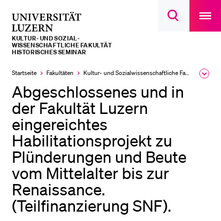
Open
main
Universität
Suchdialog
navigatio
LETZTE SUCHEN
öffnen
overlay
Luzern
KULTUR- UND SOZIAL­­­
Sie haben noch keine Suche getätigt.
WISSENSCHAFTLICHE FAKULTÄT
HISTORISCHES SEMINAR
DIE UNI FÜR…
Startseite
Fakultäten
Kultur- und Sozial­­wissenschaftliche Fakultät
Ausk
Schulklassen und Lehrpersonen
des
Abgeschlossenes und in
Brea
Studien­interessierte
Men
der Fakultät Luzern
Studierende
eingereichtes
Forschende
Habilitationsprojekt zu
Mitarbeitende
Plünderungen und Beute
Alumni
vom Mittelalter bis zur
Renaissance.
Stellensuchende
(Teilfinanzierung SNF).
Förderer
Medien