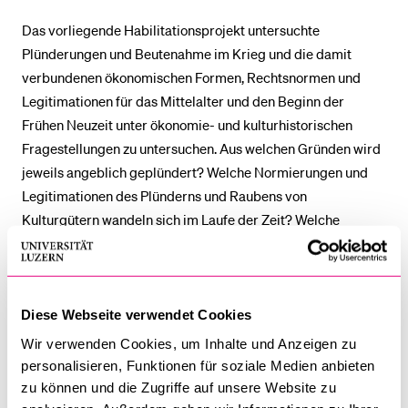
Das vorliegende Habilitationsprojekt untersuchte
BELIEBTE INHALTE
Plünderungen und Beutenahme im Krieg und die damit
verbundenen ökonomischen Formen, Rechtsnormen und
Vorlesungsverzeichnis
Legitimationen für das Mittelalter und den Beginn der
Bibliothek
Frühen Neuzeit unter ökonomie- und kulturhistorischen
Fragestellungen zu untersuchen. Aus welchen Gründen wird
Sportangebot
jeweils angeblich geplündert? Welche Normierungen und
Menuplan Mensa
Legitimationen des Plünderns und Raubens von
Anmeldung und Zulassung
Kulturgütern wandeln sich im Laufe der Zeit? Welche
Narrative finden überhaupt Eingang in die entsprechenden
Text- und Bildquellen? Wie werden diese tradiert?
Angestrebt wird eine militärhistorische Kulturgeschichte in
Verbindung mit sozial- und wirtschaftshistorischen
Diese Webseite verwendet Cookies
Methoden, die einen Beitrag zur Untersuchung der
Wir verwenden Cookies, um Inhalte und Anzeigen zu
westeuropäischen Kriegsökonomie leistet. Der
personalisieren, Funktionen für soziale Medien anbieten
geographische Rahmen wird für den Kernbereich der
zu können und die Zugriffe auf unsere Website zu